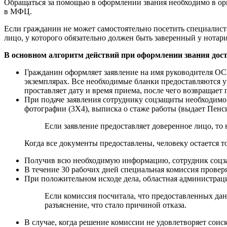
Обращаться за помощью в оформлении звания необходимо в орг
в МФЦ.
Если гражданин не может самостоятельно посетить специалиста
лицо, у которого обязательно должен быть заверенный у нотари
В основном алгоритм действий при оформлении звания дост
Гражданин оформляет заявление на имя руководителя ОСН
экземплярах. Все необходимые бланки предоставляются у
проставляет дату и время приема, после чего возвращает 
При подаче заявления сотруднику соцзащиты необходимо п
фотографии (3Х4), выписка о стаже работы (выдает Пен
Если заявление предоставляет доверенное лицо, то
Когда все документы предоставлены, человеку остается т
Получив всю необходимую информацию, сотрудник соцзащ
В течение 30 рабочих дней специальная комиссия провер
При положительном исходе дела, областная администрац
Если комиссия посчитала, что предоставленных дан
разъяснение, что стало причиной отказа.
В случае, когда решение комиссии не удовлетворяет соиска