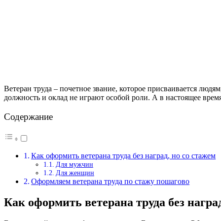
Ветеран труда – почетное звание, которое присваивается людя
должность и оклад не играют особой роли. А в настоящее время
Содержание
Как оформить ветерана труда без наград, но со стажем
Для мужчин
Для женщин
Оформляем ветерана труда по стажу пошагово
Как оформить ветерана труда без наград