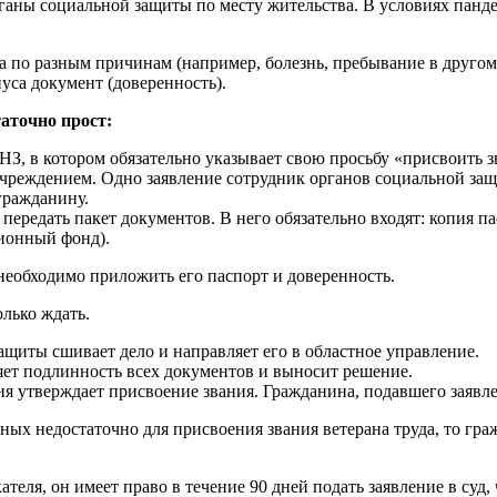
аны социальной защиты по месту жительства. В условиях панде
 по разным причинам (например, болезнь, пребывание в другом г
уса документ (доверенность).
аточно прост:
З, в котором обязательно указывает свою просьбу «присвоить зв
чреждением. Одно заявление сотрудник органов социальной защи
гражданину.
ередать пакет документов. В него обязательно входят: копия п
сионный фонд).
 необходимо приложить его паспорт и доверенность.
олько ждать.
иты сшивает дело и направляет его в областное управление.
яет подлинность всех документов и выносит решение.
ия утверждает присвоение звания. Гражданина, подавшего заявл
ных недостаточно для присвоения звания ветерана труда, то гр
теля, он имеет право в течение 90 дней подать заявление в суд,