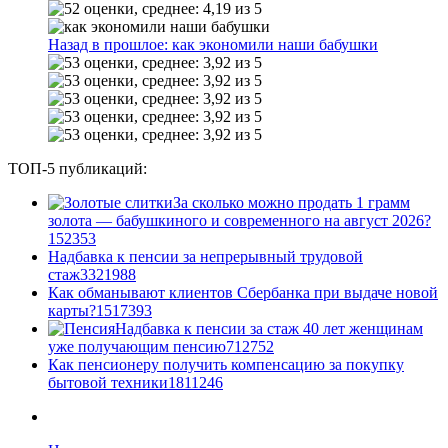
Назад в прошлое: как экономили наши бабушки
ТОП-5 публикаций:
За сколько можно продать 1 грамм
золота — бабушкиного и современного на август 2026?
1
52353
Надбавка к пенсии за непрерывный трудовой
стаж
33
21988
Как обманывают клиентов Сбербанка при выдаче новой
карты?
15
17393
Надбавка к пенсии за стаж 40 лет женщинам
уже получающим пенсию
7
12752
Как пенсионеру получить компенсацию за покупку
бытовой техники
18
11246