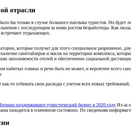
ой отрасли
о бы только в случае большого наплыва туристов. Но будет ли о
льнения с последующим за ними ростом безработицы. Как оказа
же встречают отдыхающих.
натории, которые получат для этого специальное разрешение, для
наличие санитайзеров и масок на территории комплекса, которы
аниях заполняемости отелей и обеспечению социальной дистанци
тком набитых пляжах и речи быть не может, и вероятнее всего с
.
 как-то отбивать свои расходы с учетом всех новых требований,
Японии поддерживают туристический бизнес в 2020 году
Из-за 
траны находится в плачевном состоянии. По сведениям информа
сии