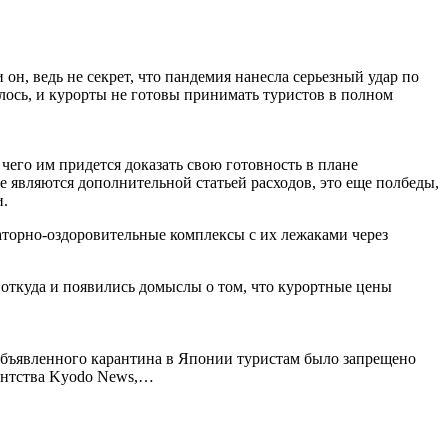
н, ведь не секрет, что пандемия нанесла серьезный удар по
лось, и курорты не готовы принимать туристов в полном
 чего им придется доказать свою готовность в плане
е являются дополнительной статьей расходов, это еще полбеды,
и.
анаторно-оздоровительные комплексы с их лежаками через
 откуда и появились домыслы о том, что курортные цены
объявленного карантина в Японии туристам было запрещено
гентства Kyodo News,…