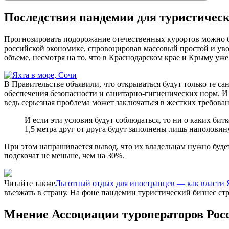
Последствия пандемии для туристическ
Прогнозировать подорожание отечественных курортов можно был
российской экономике, спровоцировав массовый простой и уво
объеме, несмотря на то, что в Краснодарском крае и Крыму у
В Правительстве объявили, что открываться будут только те са
обеспечения безопасности и санитарно-гигиенических норм. И 
ведь серьезная проблема может заключаться в жестких требов
И если эти условия будут соблюдаться, то ни о каких би
1,5 метра друг от друга будут заполнены лишь наполовину
При этом напрашивается вывод, что их владельцам нужно будет
подскочат не меньше, чем на 30%.
Читайте также
Льготный отдых для иностранцев — как власти 
въезжать в страну. На фоне пандемии туристический бизнес с
Мнение Ассоциации туроператоров Рос