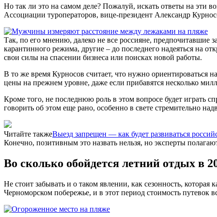
Но так ли это на самом деле? Пожалуй, искать ответы на эти 
Ассоциации туроператоров, вице-президент Александр Курносов
Так, по его мнению, далеко не все россияне, предпочитавшие 
карантинного режима, другие – до последнего надеяться на от
свои силы на спасении бизнеса или поисках новой работы.
В то же время Курносов считает, что нужно ориентироваться н
цены на прежнем уровне, даже если прибавятся несколько мил
Кроме того, не последнюю роль в этом вопросе будет играть сп
говорить об этом еще рано, особенно в свете стремительно 
Читайте также
Выезд запрещен — как будет развиваться россий
Конечно, позитивным это назвать нельзя, но эксперты полага
Во сколько обойдется летний отдых в 20
Не стоит забывать и о таком явлении, как сезонность, которая
Черноморском побережье, и в этот период стоимость путевок вс