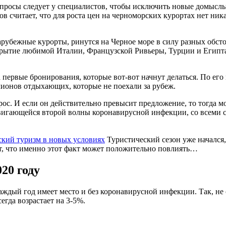
вопросы следует у специалистов, чтобы исключить новые домыслы
 считает, что для роста цен на черноморских курортах нет ник
зарубежные курорты, ринутся на Черное море в силу разных обс
крытие любимой Италии, Французской Ривьеры, Турции и Египта, 
а первые бронирования, которые вот-вот начнут делаться. По ег
лионов отдыхающих, которые не поехали за рубеж.
рос. И если он действительно превысит предложение, то тогда м
надвигающейся второй волны коронавирусной инфекции, со всем
ский туризм в новых условиях
Туристический сезон уже начался,
ют, что именно этот факт может положительно повлиять…
20 году
 каждый год имеет место и без коронавирусной инфекции. Так, не
егда возрастает на 3-5%.