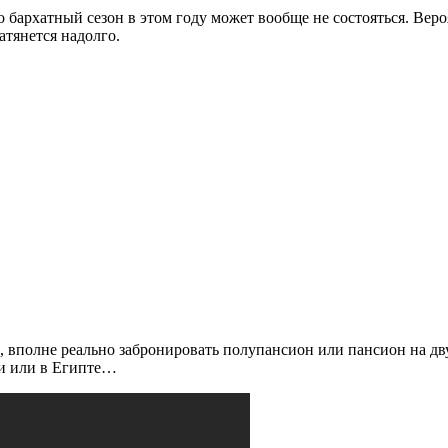
то бархатный сезон в этом году может вообще не состояться. Ве
атянется надолго.
полне реально забронировать полупансион или пансион на двух в
ии или в Египте…