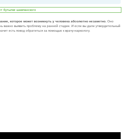
ание, которое может возникнуть у человека абсолютно незаметно.
Оно
нь важно выявить проблему на ранней стадии. И если вы дали утвердительный
начит есть повод обратиться за помощью к врачу-наркологу.