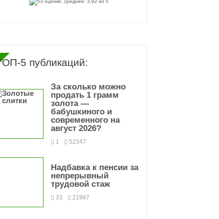
ТОП-5 публикаций:
За сколько можно
продать 1 грамм
золота —
бабушкиного и
современного на
август 2026?
1
52347
Надбавка к пенсии за
непрерывный
трудовой стаж
33
21987