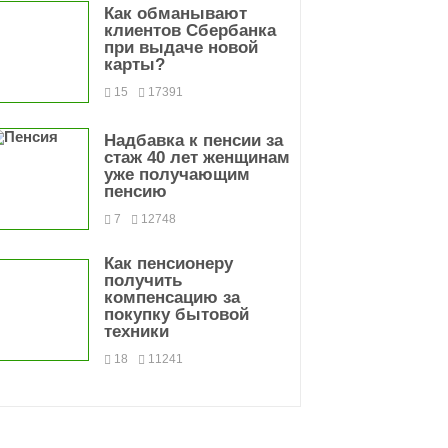
Как обманывают
клиентов Сбербанка
при выдаче новой
карты?
15
17391
Надбавка к пенсии за
стаж 40 лет женщинам
уже получающим
пенсию
7
12748
Как пенсионеру
получить
компенсацию за
покупку бытовой
техники
18
11241