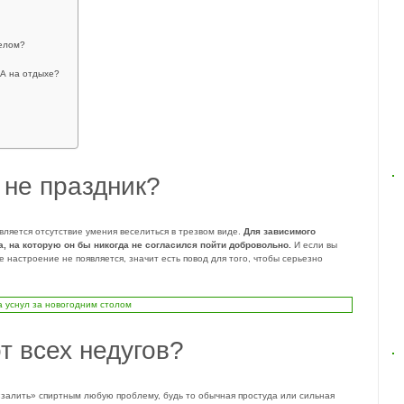
целом?
 А на отдыхе?
 не праздник?
ляется отсутствие умения веселиться в трезвом виде.
Для зависимого
а, на которую он бы никогда не согласился пойти добровольно.
И если вы
е настроение не появляется, значит есть повод для того, чтобы серьезно
т всех недугов?
«залить» спиртным любую проблему, будь то обычная простуда или сильная