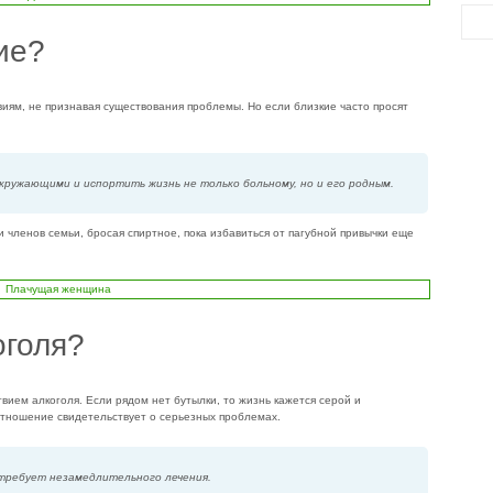
ие?
виям, не признавая существования проблемы. Но если близкие часто просят
кружающими и испортить жизнь не только больному, но и его родным.
и членов семьи, бросая спиртное, пока избавиться от пагубной привычки еще
оголя?
вием алкоголя. Если рядом нет бутылки, то жизнь кажется серой и
отношение свидетельствует о серьезных проблемах.
 требует незамедлительного лечения.