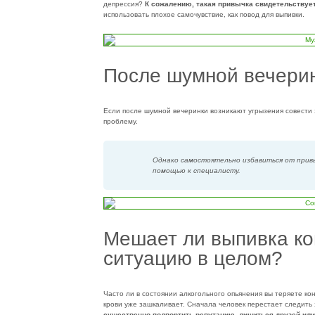
депрессия?
К сожалению, такая привычка свидетельствуе
использовать плохое самочувствие, как повод для выпивки.
После шумной вечерин
Если после шумной вечеринки возникают угрызения совести з
проблему.
Однако самостоятельно избавиться от прив
помощью к специалисту.
Мешает ли выпивка ко
ситуацию в целом?
Часто ли в состоянии алкогольного опьянения вы теряете ко
крови уже зашкаливает. Сначала человек перестает следить 
существенно подпортить репутацию, лишиться друзей или 