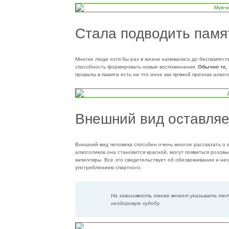
Стала подводить памя
Многие люди хотя бы раз в жизни напивались до беспамятств
способность формировать новые воспоминания.
Обычно те,
провалы в памяти есть ни что иное как прямой признак алког
Внешний вид оставляе
Внешний вид человека способен очень многое рассказать о е
алкоголиков она становится красной, могут появиться розовы
капилляры. Все это свидетельствует об обезвоживании и нех
употреблением спиртного.
На зависимость также может указывать те
нездоровую худобу.