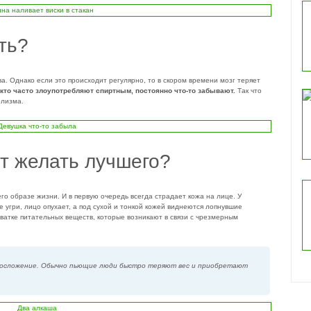
ть?
а. Однако если это происходит регулярно, то в скором времени мозг теряет
 кто часто злоупотребляют спиртным, постоянно что-то забывают.
Так что
олизма.
т желать лучшего?
го образе жизни. И в первую очередь всегда страдает кожа на лице. У
е угри, лицо опухает, а под сухой и тонкой кожей виднеются лопнувшие
ватке питательных веществ, которые возникают в связи с чрезмерным
лосложение. Обычно пьющие люди быстро теряют вес и приобретают