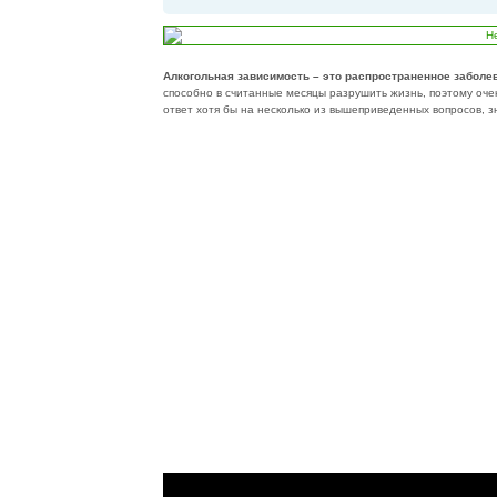
Алкогольная зависимость – это распространенное заболев
способно в считанные месяцы разрушить жизнь, поэтому оче
ответ хотя бы на несколько из вышеприведенных вопросов, з