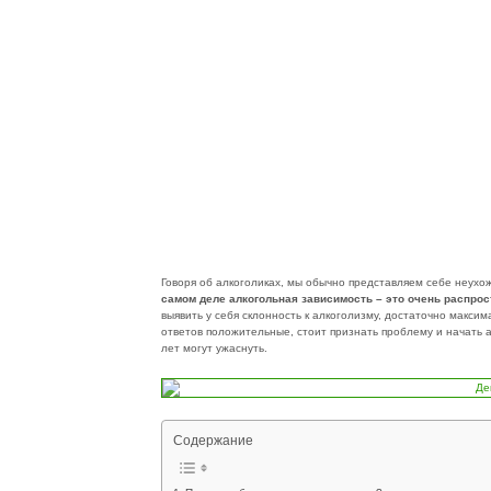
Говоря об алкоголиках, мы обычно представляем себе неухо
самом деле алкогольная зависимость – это очень распрос
выявить у себя склонность к алкоголизму, достаточно макс
ответов положительные, стоит признать проблему и начать а
лет могут ужаснуть.
Содержание