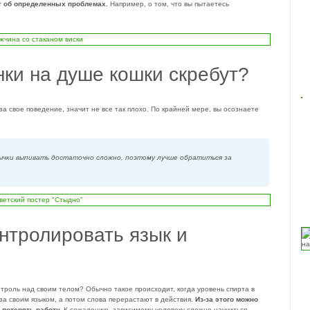
т об определенных проблемах.
Например, о том, что вы пытаетесь
ки на душе кошки скребут?
а свое поведение, значит не все так плохо. По крайней мере, вы осознаете
ычки выпивать достаточно сложно, поэтому лучше обратиться за
нтролировать язык и
нтроль над своим телом? Обычно такое происходит, когда уровень спирта в
за своим языком, а потом слова перерастают в действия.
Из-за этого можно
потерять работу.
К сожалению, зависимому человеку сложно научиться