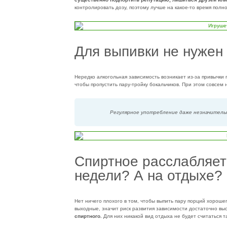
контролировать дозу, поэтому лучше на какое-то время полно
Для выпивки не нужен
Нередко алкогольная зависимость возникает из-за привычки 
чтобы пропустить пару-тройку бокальчиков. При этом совсем 
Регулярное употребление даже незначитель
Спиртное расслабляет
недели? А на отдыхе?
Нет ничего плохого в том, чтобы выпить пару порций хорошег
выходные, значит риск развития зависимости достаточно вы
спиртного.
Для них никакой вид отдыха не будет считаться т