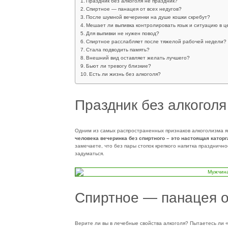
Праздник без алкоголя не праздник?
Спиртное — панацея от всех недугов?
После шумной вечеринки на душе кошки скребут?
Мешает ли выпивка контролировать язык и ситуацию в 
Для выпивки не нужен повод?
Спиртное расслабляет после тяжелой рабочей недели?
Стала подводить память?
Внешний вид оставляет желать лучшего?
Бьют ли тревогу близкие?
Есть ли жизнь без алкоголя?
Праздник без алкоголя
Одним из самых распространенных признаков алкоголизма яв
человека вечеринка без спиртного – это настоящая каторг
замечаете, что без пары стопок крепкого напитка празднично
задуматься.
Спиртное — панацея о
Верите ли вы в лечебные свойства алкоголя? Пытаетесь ли 