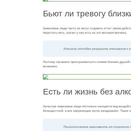
Бьют ли тревогу близк
Зависимые люди часто не могут отдавать отчет своим дейст
перестать пить, значит у них есть на это весомая причина.
Алкоголь способен разрушить отношения с о
Поэтому так важно прислушиваться к словам близких друзей 
возможно.
Есть ли жизнь без алк
Зачастую зависимые люди постоянно находятся под воздейст
безрадостной, а все окружающие жутко раздражают. Такое 
Психологическая зависимость от спиртного