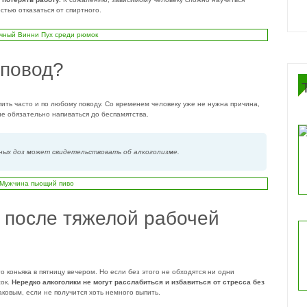
стью отказаться от спиртного.
 повод?
пить часто и по любому поводу. Со временем человеку уже не нужна причина,
не обязательно напиваться до беспамятства.
ных доз может свидетельствовать об алкоголизме.
 после тяжелой рабочей
о коньяка в пятницу вечером. Но если без этого не обходятся ни одни
сок.
Нередко алкоголики не могут расслабиться и избавиться от стресса без
аковым, если не получится хоть немного выпить.