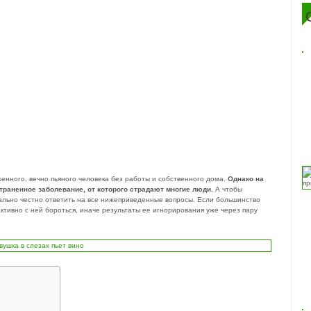
женного, вечно пьяного человека без работы и собственного дома.
Однако на
траненное заболевание, от которого страдают многие люди.
А чтобы
имально честно ответить на все нижеприведенные вопросы. Если большинство
ктивно с ней бороться, иначе результаты ее игнорирования уже через пару