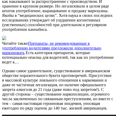
как наказывают за распространение с производством. И
хранение в крупном размере. Но легализовали в целом ряде
штатов употребление, выращивание и продажу марихуаны.
Якобы в
“
медицинских целях”. Хотя наука в своих последних
исследованиях
утверждает об
ухудшении когнитивных
(умственных) способностей
при длительном и регулярном
употреблении
каннабиса
.
Читайте также
Препараты, не рекомендованные к
употреблению водителями предложили дополнительно
маркировать
Есть категория препаратов, которые
потенциально опасны для водителей, так как их употребление
ведет к…
Однако самое удивительное, существование в американском
обществе поразительного букета противоречий. Присутствие
в массовой культуре лояльного отношения к наркомании и
даже ее частичная легализация, но наличие официального
запрета алкоголя до 21 года (даже пиво под запретом!). С
другой стороны – существование наркополиции, огромного
числа заключенных по связанным преступлениям, но вместе с
тем – самая настоящая героиновая эпидемия, уносящая
ежегодно по ряду оценок до 140 тыс. жизней американцев.