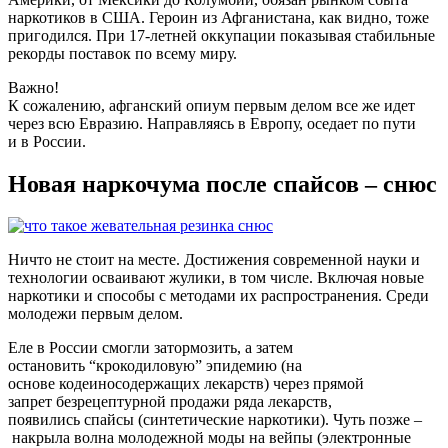
наркотиков в США. Героин из Афганистана, как видно, тоже
пригодился. При 17-летней оккупации показывая стабильные
рекорды поставок по всему миру.
Важно!
К сожалению, афганский опиум первым делом все же идет
через всю Евразию. Направляясь в Европу,
оседает по пути
и
в России.
Новая
наркочума
после
спайсов
–
снюс
Ничто не стоит на месте. Достижения современной науки и
технологии осваивают
жулики, в том числе
. Включая новые
наркотики и способы с методами их распространения. Среди
молодежи первым делом.
Еле в России смогли затормозить, а затем
остановить
“
крокодиловую” эпидемию (на
основе
кодеиносодержащих
лекарств) через прямой
запрет
безрецептурной
продажи ряда лекарств,
появились
спайсы
(синтетические наркотики). Чуть позже
–
накрыла волна молодежной моды на
вейпы
(электронные