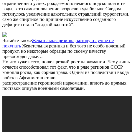
ограниченный успех: рождаемость немного подскочила в те
годы, зато самогоноварение возросло куда больше.Следом
потянулось увеличение алкогольных отравлений суррогатами,
само же спиртное по причине искусственно созданного
дефицита стало
“
жидкой валютой”.
Читайте также
Жевательная резинка, которую лучше не
покупать
Жевательная резинка и без того не особо полезный
продукт, но некоторые образцы по своему качеству
превосходят даже…
Но что хуже всего, пошел резкий рост наркомании. Чему лишь
отчасти способствовал тот факт, что в ряде регионов СССР
конопля росла, как сорная трава. Одним из последствий ввода
войск в Афганистан стало
распространение
героиновой
наркомании, вплоть до прямых
поставок опиума военными самолетами.