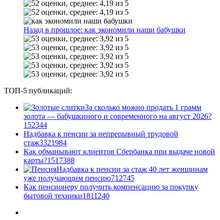
Назад в прошлое: как экономили наши бабушки
ТОП-5 публикаций:
За сколько можно продать 1 грамм
золота — бабушкиного и современного на август 2026?
1
52344
Надбавка к пенсии за непрерывный трудовой
стаж
33
21984
Как обманывают клиентов Сбербанка при выдаче новой
карты?
15
17388
Надбавка к пенсии за стаж 40 лет женщинам
уже получающим пенсию
7
12745
Как пенсионеру получить компенсацию за покупку
бытовой техники
18
11240