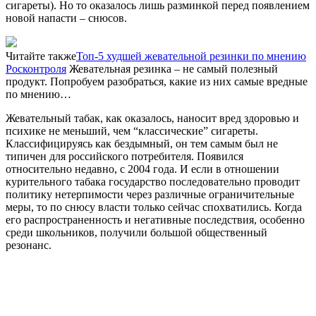
сигареты). Но то оказалось лишь разминкой перед появлением
новой напасти
–
снюсов
.
Читайте также
Топ-5 худшей жевательной резинки по мнению
Росконтроля
Жевательная резинка – не самый полезный
продукт. Попробуем разобраться, какие из них самые вредные
по мнению…
Жевательный табак, как оказалось, наносит вред здоровью и
психике не меньший, чем
“
классические” сигареты.
Классифицируясь как бездымный, он тем самым был не
типичен для российского потребителя. Появился
относительно недавно, с 2004 года. И если в отношении
курительного табака государство последовательно проводит
политику нетерпимости через различные ограничительные
меры, то по
снюсу
власти только сейчас спохватились. Когда
его распространенность и негативные последствия, особенно
среди школьников, получили большой общественный
резонанс.