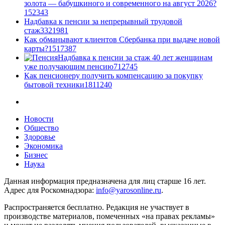
золота — бабушкиного и современного на август 2026?
1
52343
Надбавка к пенсии за непрерывный трудовой
стаж
33
21981
Как обманывают клиентов Сбербанка при выдаче новой
карты?
15
17387
Надбавка к пенсии за стаж 40 лет женщинам
уже получающим пенсию
7
12745
Как пенсионеру получить компенсацию за покупку
бытовой техники
18
11240
Новости
Общество
Здоровье
Экономика
Бизнес
Наука
Данная информация предназначена для лиц старше 16 лет.
Адрес для Роскомнадзора:
info@yarosonline.ru
.
Распространяется бесплатно. Редакция не участвует в
производстве материалов, помеченных «на правах рекламы»