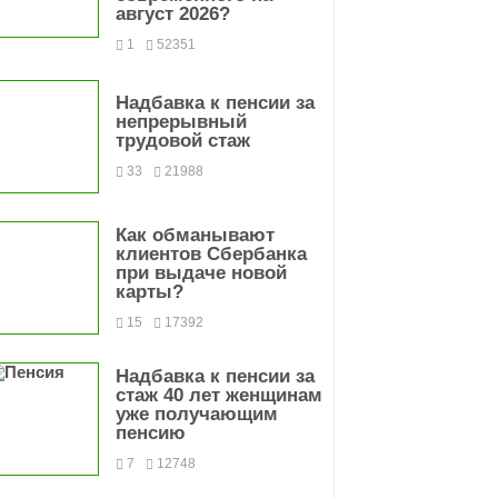
август 2026?
1
52351
Надбавка к пенсии за
непрерывный
трудовой стаж
33
21988
Как обманывают
клиентов Сбербанка
при выдаче новой
карты?
15
17392
Надбавка к пенсии за
стаж 40 лет женщинам
уже получающим
пенсию
7
12748