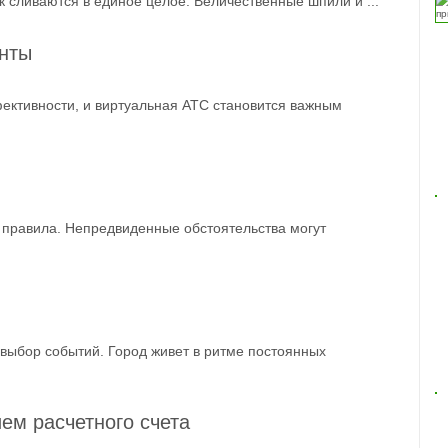
ук сливаются в единое целое. Величественные шпили и ...
онты
ективности, и виртуальная АТС становится важным
 правила. Непредвиденные обстоятельства могут
выбор событий. Город живет в ритме постоянных
ем расчетного счета