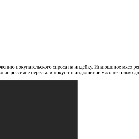
ению покупательского спроса на индейку. Индюшиное мясо рек
гие россияне перестали покупать индюшиное мясо не только для