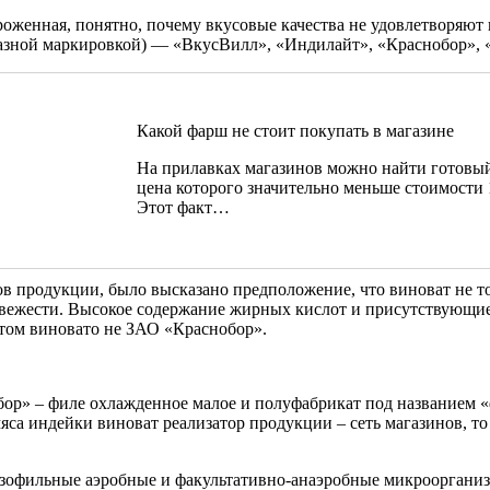
мороженная, понятно, почему вкусовые качества не удовлетворя
 разной маркировкой) — «ВкусВилл», «Индилайт», «Краснобор»,
Какой фарш не стоит покупать в магазине
На прилавках магазинов можно найти готовы
цена которого значительно меньше стоимости 1
Этот факт…
в продукции, было высказано предположение, что виноват не тол
вежести. Высокое содержание жирных кислот и присутствующие
этом виновато не ЗАО «Краснобор».
ор» – филе охлажденное малое и полуфабрикат под названием 
 мяса индейки виноват реализатор продукции – сеть магазинов, 
 мезофильные аэробные и факультативно-анаэробные микрооргани