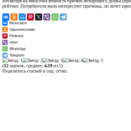
Несмотря на многочисленность причин нехорошего душка (произ
рейтинг. Потребителя мало интересуют причины, он хочет при
ВКонтакте
Одноклассники
Pinterest
Viber
WhatsApp
Telegram
(
52
оценок, среднее:
4,19
из 5)
Поделитесь статьей в соц. сетях: