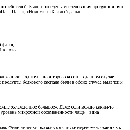
ют потребителей. Были проведены исследования продукции пяти
 «Пава Пава», «Индис» и «Каждый день».
й фарш,
 кг мяса.
ько производитель, но и торговая сеть, в данном случае
 продукты белкового распада были в обоих случае выявлены
«филе охлажденное большое». Даже если можно каким-то
то уровень микробной обсемененности чаще – вина
змы. Филе индейки оказалось в списке нерекомендованных к