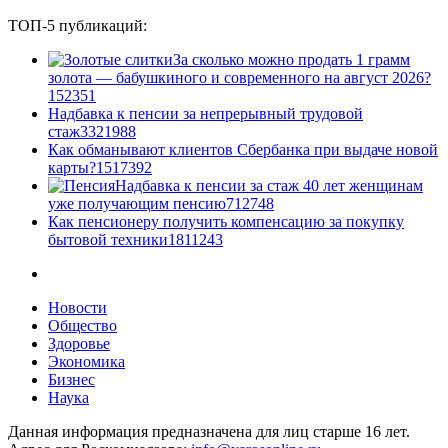
ТОП-5 публикаций:
За сколько можно продать 1 грамм
золота — бабушкиного и современного на август 2026?
1
52351
Надбавка к пенсии за непрерывный трудовой
стаж
33
21988
Как обманывают клиентов Сбербанка при выдаче новой
карты?
15
17392
Надбавка к пенсии за стаж 40 лет женщинам
уже получающим пенсию
7
12748
Как пенсионеру получить компенсацию за покупку
бытовой техники
18
11243
Новости
Общество
Здоровье
Экономика
Бизнес
Наука
Данная информация предназначена для лиц старше 16 лет.