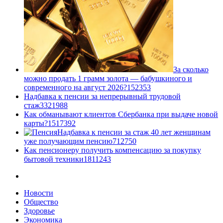
За сколько
можно продать 1 грамм золота — бабушкиного и
современного на август 2026?
1
52353
Надбавка к пенсии за непрерывный трудовой
стаж
33
21988
Как обманывают клиентов Сбербанка при выдаче новой
карты?
15
17392
Надбавка к пенсии за стаж 40 лет женщинам
уже получающим пенсию
7
12750
Как пенсионеру получить компенсацию за покупку
бытовой техники
18
11243
Новости
Общество
Здоровье
Экономика