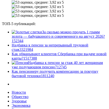
ТОП-5 публикаций:
За сколько можно продать 1 грамм
золота — бабушкиного и современного на август 2026?
1
52344
Надбавка к пенсии за непрерывный трудовой
стаж
33
21984
Как обманывают клиентов Сбербанка при выдаче новой
карты?
15
17388
Надбавка к пенсии за стаж 40 лет женщинам
уже получающим пенсию
7
12745
Как пенсионеру получить компенсацию за покупку
бытовой техники
18
11240
Новости
Общество
Здоровье
Экономика