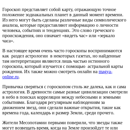
Гороскоп представляет собой карту, отражающую точное
положение зодиакальных планет в данный момент времени.
Из него могут быть сделаны различные виды символического
анализа, которые предоставляют информацию о личности
человека, событиях и тенденциях. Это слово греческого
происхождения, оно означает «видеть час» или «зеркало
часа».
В настоящее время очень часто гороскопы воспринимаются
как раздел астрологии в некоторых газетах, но найденные
там интерпретации являются лишь частью истинного
гороскопа, который изучается с помощью астральной карты
рождения. Их также можно смотреть онлайн на
magya-
online.ru
.
Привычка сверяться с гороскопом столь же далека, как и сама
астрология. В древности самые разные цивилизации смотрели
в небо в поисках корреляции между небесными и земными
событиями. Благодаря регулярным наблюдениям за
движением звезд, они сделали важные открытия, такие как
времена года, календарь и размер Земли, среди прочего.
Жители Месопотамии первыми поверили, что звезды также
могут возвещать время, когда на Земле произойдут те или