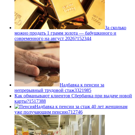
За сколько
можно продать 1 грамм золота — бабушкиного и
современного на август 2026?
1
52344
Надбавка к пенсии за
непрерывный трудовой стаж
33
21985
Как обманывают клиентов Сбербанка при выдаче новой
карты?
15
17388
Надбавка к пенсии за стаж 40 лет женщинам
уже получающим пенсию
7
12746