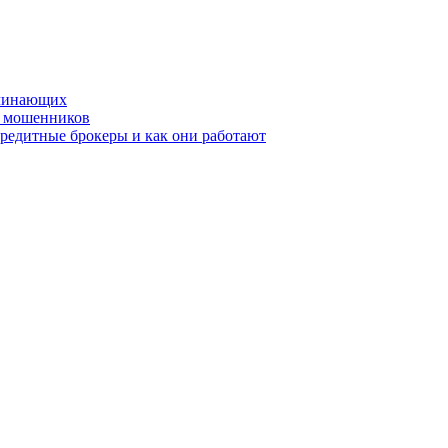
ачинающих
х мошенников
кредитные брокеры и как они работают