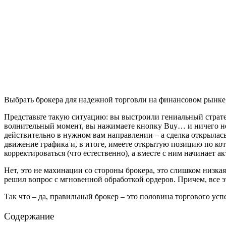
Выбрать брокера для надежной торговли на финансовом рынке, п
Представьте такую ситуацию: вы выстроили гениальный страте
волнительный момент, вы нажимаете кнопку Buy… и ничего не п
действительно в нужном вам направлении – а сделка открылась
движение графика и, в итоге, имеете открытую позицию по кот
корректироваться (что естественно), а вместе с ним начинает а
Нет, это не махинации со стороны брокера, это слишком низкая
решил вопрос с мгновенной обработкой ордеров. Причем, все э
Так что – да, правильный брокер – это половина торгового у
Содержание