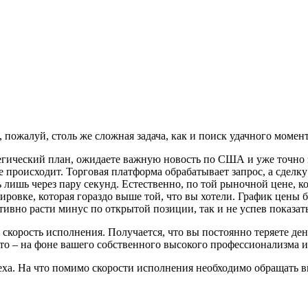
ожалуй, столь же сложная задача, как и поиск удачного момента
гический план, ожидаете важную новость по США и уже точно зн
роисходит. Торговая платформа обрабатывает запрос, а сделку 
 лишь через пару секунд. Естественно, по той рыночной цене, к
ировке, которая гораздо выше той, что вы хотели. График цены 
ктивно расти минус по открытой позиции, так и не успев показать
 скорость исполнения. Получается, что вы постоянно теряете де
то – на фоне вашего собственного высокого профессионализма и
спеха. На что помимо скорости исполнения необходимо обращать