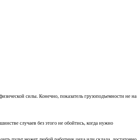
 физической силы. Конечно, показатель грузоподъемности не на
шинстве случаев без этого не обойтись, когда нужно
оить пульт может любой работник цеха или склада, достаточно