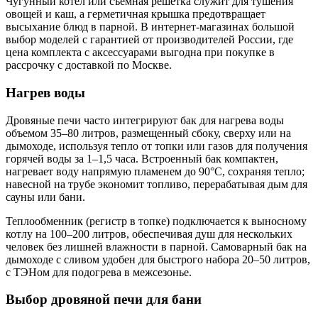
Чугунный котел или съемная решетка служит для тушения
овощей и каш, а герметичная крышка предотвращает
высыхание блюд в парной. В интернет-магазинах большой
выбор моделей с гарантией от производителей России, где
цена комплекта с аксессуарами выгодна при покупке в
рассрочку с доставкой по Москве.
Нагрев воды
Дровяные печи часто интегрируют бак для нагрева воды
объемом 35–80 литров, размещенный сбоку, сверху или на
дымоходе, используя тепло от топки или газов для получения
горячей воды за 1–1,5 часа. Встроенный бак компактен,
нагревает воду напрямую пламенем до 90°C, сохраняя тепло;
навесной на трубе экономит топливо, перерабатывая дым для
сауны или бани.
Теплообменник (регистр в топке) подключается к выносному
котлу на 100–200 литров, обеспечивая душ для нескольких
человек без лишней влажности в парной. Самоварный бак на
дымоходе с сливом удобен для быстрого набора 20–50 литров,
с ТЭНом для подогрева в межсезонье.
Выбор дровяной печи для бани