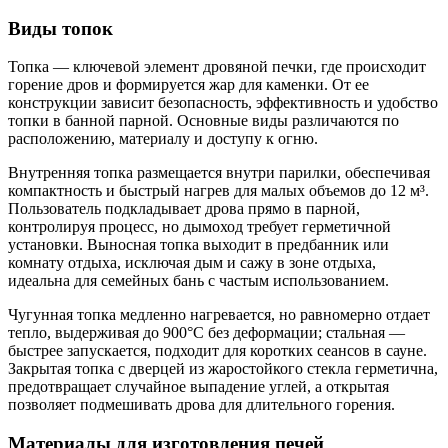
Виды топок
Топка — ключевой элемент дровяной печки, где происходит
горение дров и формируется жар для каменки. От ее
конструкции зависит безопасность, эффективность и удобство
топки в банной парной. Основные виды различаются по
расположению, материалу и доступу к огню.
Внутренняя топка размещается внутри парилки, обеспечивая
компактность и быстрый нагрев для малых объемов до 12 м³.
Пользователь подкладывает дрова прямо в парной,
контролируя процесс, но дымоход требует герметичной
установки. Выносная топка выходит в предбанник или
комнату отдыха, исключая дым и сажу в зоне отдыха,
идеальна для семейных бань с частым использованием.
Чугунная топка медленно нагревается, но равномерно отдает
тепло, выдерживая до 900°C без деформации; стальная —
быстрее запускается, подходит для коротких сеансов в сауне.
Закрытая топка с дверцей из жаростойкого стекла герметична,
предотвращает случайное выпадение углей, а открытая
позволяет подмешивать дрова для длительного горения.
Материалы для изготовления печей