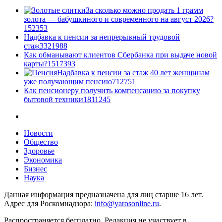
За сколько можно продать 1 грамм
золота — бабушкиного и современного на август 2026?
1
52353
Надбавка к пенсии за непрерывный трудовой
стаж
33
21988
Как обманывают клиентов Сбербанка при выдаче новой
карты?
15
17393
Надбавка к пенсии за стаж 40 лет женщинам
уже получающим пенсию
7
12751
Как пенсионеру получить компенсацию за покупку
бытовой техники
18
11245
Новости
Общество
Здоровье
Экономика
Бизнес
Наука
Данная информация предназначена для лиц старше 16 лет.
Адрес для Роскомнадзора:
info@yarosonline.ru
.
Распространяется бесплатно. Редакция не участвует в