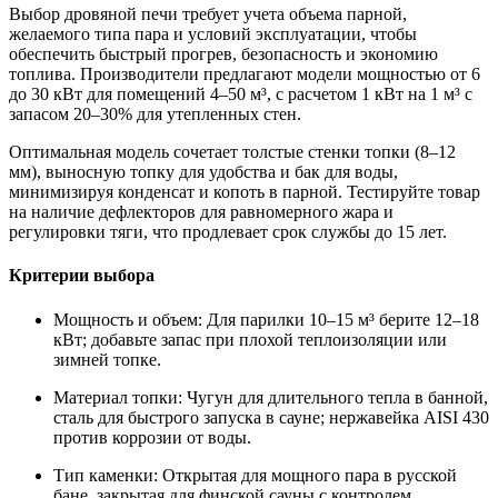
Выбор дровяной печи требует учета объема парной,
желаемого типа пара и условий эксплуатации, чтобы
обеспечить быстрый прогрев, безопасность и экономию
топлива. Производители предлагают модели мощностью от 6
до 30 кВт для помещений 4–50 м³, с расчетом 1 кВт на 1 м³ с
запасом 20–30% для утепленных стен.
Оптимальная модель сочетает толстые стенки топки (8–12
мм), выносную топку для удобства и бак для воды,
минимизируя конденсат и копоть в парной. Тестируйте товар
на наличие дефлекторов для равномерного жара и
регулировки тяги, что продлевает срок службы до 15 лет.
Критерии выбора
Мощность и объем: Для парилки 10–15 м³ берите 12–18
кВт; добавьте запас при плохой теплоизоляции или
зимней топке.
Материал топки: Чугун для длительного тепла в банной,
сталь для быстрого запуска в сауне; нержавейка AISI 430
против коррозии от воды.
Тип каменки: Открытая для мощного пара в русской
бане, закрытая для финской сауны с контролем