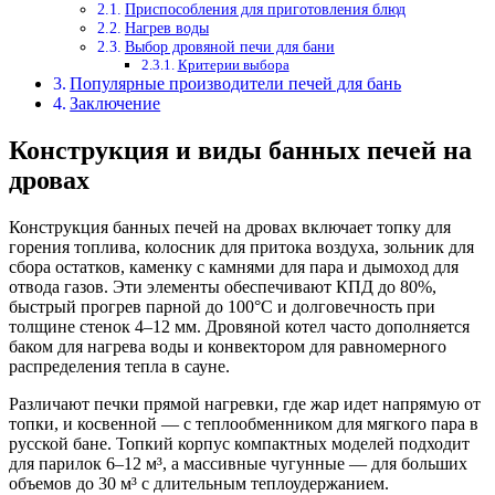
Приспособления для приготовления блюд
Нагрев воды
Выбор дровяной печи для бани
Критерии выбора
Популярные производители печей для бань
Заключение
Конструкция и виды банных печей на
дровах
Конструкция банных печей на дровах включает топку для
горения топлива, колосник для притока воздуха, зольник для
сбора остатков, каменку с камнями для пара и дымоход для
отвода газов. Эти элементы обеспечивают КПД до 80%,
быстрый прогрев парной до 100°C и долговечность при
толщине стенок 4–12 мм. Дровяной котел часто дополняется
баком для нагрева воды и конвектором для равномерного
распределения тепла в сауне.
Различают печки прямой нагревки, где жар идет напрямую от
топки, и косвенной — с теплообменником для мягкого пара в
русской бане. Топкий корпус компактных моделей подходит
для парилок 6–12 м³, а массивные чугунные — для больших
объемов до 30 м³ с длительным теплоудержанием.