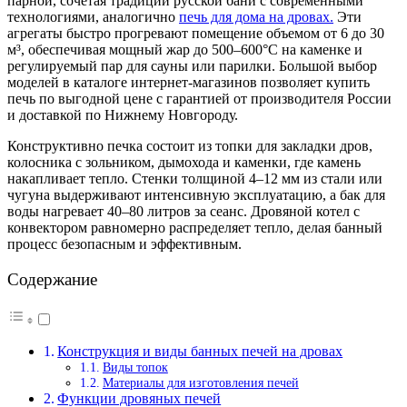
парной, сочетая традиции русской бани с современными
технологиями, аналогично
печь для дома на дровах.
Эти
агрегаты быстро прогревают помещение объемом от 6 до 30
м³, обеспечивая мощный жар до 500–600°C на каменке и
регулируемый пар для сауны или парилки. Большой выбор
моделей в каталоге интернет-магазинов позволяет купить
печь по выгодной цене с гарантией от производителя России
и доставкой по Нижнему Новгороду.
Конструктивно печка состоит из топки для закладки дров,
колосника с зольником, дымохода и каменки, где камень
накапливает тепло. Стенки толщиной 4–12 мм из стали или
чугуна выдерживают интенсивную эксплуатацию, а бак для
воды нагревает 40–80 литров за сеанс. Дровяной котел с
конвектором равномерно распределяет тепло, делая банный
процесс безопасным и эффективным.
Содержание
Конструкция и виды банных печей на дровах
Виды топок
Материалы для изготовления печей
Функции дровяных печей