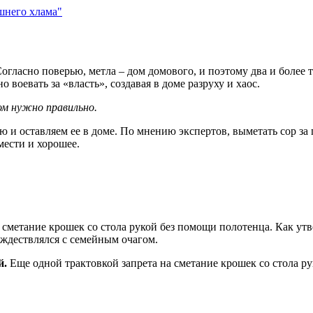
Согласно поверью, метла – дом домового, и поэтому два и более
воевать за «власть», создавая в доме разруху и хаос.
ом нужно правильно.
 и оставляем ее в доме. По мнению экспертов, выметать сор за п
мести и хорошее.
к сметание крошек со стола рукой без помощи полотенца. Как ут
ождествлялся с семейным очагом.
й.
Еще одной трактовкой запрета на сметание крошек со стола рук