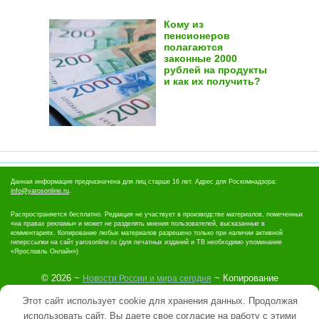
Кому из
пенсионеров
полагаются
законные 2000
рублей на продукты
и как их получить?
Данная информация предназначена для лиц старше 16 лет. Адрес для Роскомнадзора:
info@yarosonline.ru
.
Распространяется бесплатно. Редакция не участвует в производстве материалов, помеченных
«на правах рекламы» и может не разделять мнения пользователей, высказанные в
комментариях. Копирование любых материалов разрешено только при наличии активной
гиперссылки на сайт yarosonline.ru (для печатных изданий и ТВ необходимо упоминание
«Ярославль Онлайн»)
©
2026
~
~ Копирование
Новости России и мира сегодня
материалов запрещено.
Этот сайт использует cookie для хранения данных. Продолжая
Политика конфиденциальности
использовать сайт, Вы даете свое согласие на работу с этими