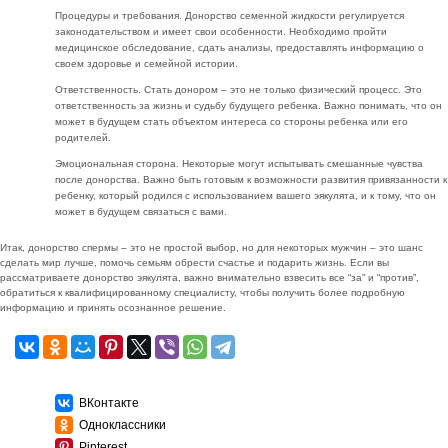
Процедуры и требования. Донорство семенной жидкости регулируется
законодательством и имеет свои особенности. Необходимо пройти
медицинское обследование, сдать анализы, предоставлять информацию о
своем здоровье и семейной истории.
Ответственность. Стать донором – это не только физический процесс. Это
ответственность за жизнь и судьбу будущего ребенка. Важно понимать, что он
может в будущем стать объектом интереса со стороны ребенка или его
родителей.
Эмоциональная сторона. Некоторые могут испытывать смешанные чувства
после донорства. Важно быть готовым к возможности развития привязанности к
ребенку, который родился с использованием вашего эякулята, и к тому, что он
может в будущем связаться с вами.
Итак, донорство спермы – это не простой выбор, но для некоторых мужчин – это шанс
сделать мир лучше, помочь семьям обрести счастье и подарить жизнь. Если вы
рассматриваете донорство эякулята, важно внимательно взвесить все “за” и “против”,
обратиться к квалифицированному специалисту, чтобы получить более подробную
информацию и принять осознанное решение.
ВКонтакте
Одноклассники
Pinterest