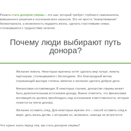
Решить
стать донором спермы
– это шаг, который требует глубокого самоанализа,
взвешенного решения и осознания всех нюансов. Это не просто “пожертвование”
биоматериала, а возможность подарить жизнь, сделать счастливыми семьи,
столкнувшиеся с трудностями зачатия.
Почему люди выбирают путь
донора?
Желание помочь. Некоторые мужчины хотят сделать мир лучше, помочь
партнерам, столкнувшимся с бесплодием. Это благородный мотив,
отражающий высокую степень эмпатии и желание сделать доброе дело.
Финансовая составляющая. В некоторых случаях, донорство спермы может
быть дополнительным источником дохода. Важно отметить, что финансовая
мотивация не должна преобладать над осознанием ответственности, которая
ложится на плечи донора.
Желание оставить след. Для некоторых мужчин это – способ оставить след в
мире, дать жизнь детям, с которыми он, возможно, никогда не встретится.
Что нужно знать перед тем, как стать донором спермы?