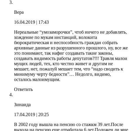
Вера
16.04.2019
| 17:43
Нереальные “умозаморочки”, чтоб ничего не добавлять,
хождение по мукам инстанций, волокита
бюрократическая и неспособность граждан собрать
архивные данные из разрушенного прошлого, ну, все же
это понимают, так нафиг создавать такие законы,
создавать видимость работы депутатов?!!! Травля малои
мущих людей, тех, кто честно живет и другим не
мешает, нет, пожалуй мешает тем, что “надо сводить к
минимуму черту бедности”… Недолго, видимо,
осталось малоимущим.
Ответить
Зинаида
17.04.2019
| 20:25
В 2002 году вышла на пенсию со стажкм 39 лет.После
выхода на пенсию еще отработала 6 лет.Положен ли мне