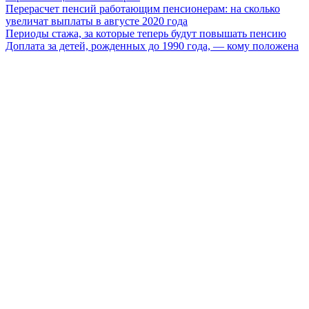
Перерасчет пенсий работающим пенсионерам: на сколько
увеличат выплаты в августе 2020 года
Периоды стажа, за которые теперь будут повышать пенсию
Доплата за детей, рожденных до 1990 года, — кому положена