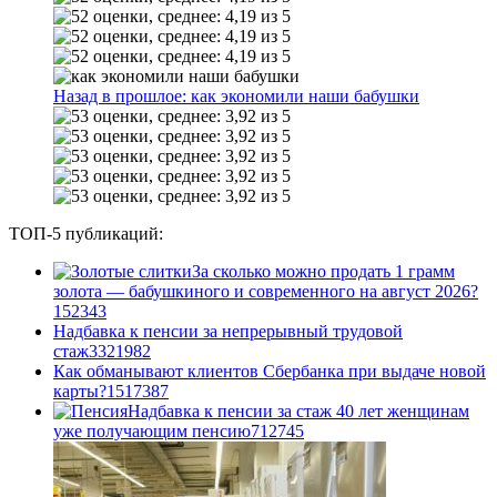
Назад в прошлое: как экономили наши бабушки
ТОП-5 публикаций:
За сколько можно продать 1 грамм
золота — бабушкиного и современного на август 2026?
1
52343
Надбавка к пенсии за непрерывный трудовой
стаж
33
21982
Как обманывают клиентов Сбербанка при выдаче новой
карты?
15
17387
Надбавка к пенсии за стаж 40 лет женщинам
уже получающим пенсию
7
12745