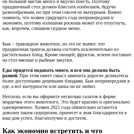
он большой мастак много и вкусно поесть. Поэтому
праздничный стол должен блистать изобилием, будучи
разнообразным, но при этом совсем не вычурным. Важно
помнить, что хозяин грядущего года непривередлив и
экономен, поэтому излишняя роскошь может его отпугнуть,
как, впрочем, слишком скудное меню.
Бык – травоядное животное, но это не значит, что
праздничная трапеза должна состоять исключительно из
растительных блюд. Кроме овощей, фруктов, зелени поставьте
на стол мясные и рыбные закуски.
Еды придется подавать много, и вся она должна быть
разной.
При этом имеет смысл заменить дорогие деликатесы
более доступными дешевыми блюдами. Бык непривередлив в
еде, а вот вычурности или шика он не любит.
Неплохо, если вы оформите несколько салатов в форме
мордочки этого животного. Это будет красиво и оригинально
одновременно. Хозяин 2021 года обязательно останется
доволен таким сюрпризом, принесет в знак благодарности в
ваш дом успех, благополучие и достаток.
Как экономно встретить и что