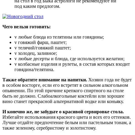
на стол в год Быка астрологи не рекомендуют ни
под каким предлогом.
Чего нельзя готовить:
v любые блюда из телятины или говядины;
v говяжий фарш, паштет;
v телячий/говяжий паштет;
v холодец, заливное;
v любые десерты и блюда, где используется желатин;
v колбасные изделия и рулеты, в состав которых входит
говядина/телятина.
Также обратите внимание на напитки.
Хозяин года не будет
в особом восторге, если его встретят в сильном алкогольном
опьянении. По этой причине крепкого спиртного на столе
быть не должно. Слабоалкогольные коктейли или хорошее
вино станет прекрасной альтернативой водке или коньяку.
И конечно же, не забудьте о красивой сервировке стола.
Избегайте использования красного цвета и всех его оттенков.
Лучше отдайте предпочтение белым или пастельным тонам, а
также зеленому, серебристому и золотистому.