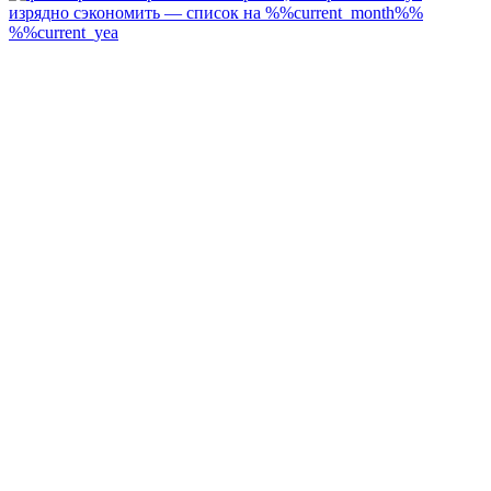
изрядно сэкономить — список на %%current_month%%
%%current_yea