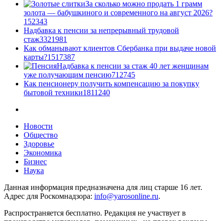
За сколько можно продать 1 грамм
золота — бабушкиного и современного на август 2026?
1
52343
Надбавка к пенсии за непрерывный трудовой
стаж
33
21981
Как обманывают клиентов Сбербанка при выдаче новой
карты?
15
17387
Надбавка к пенсии за стаж 40 лет женщинам
уже получающим пенсию
7
12745
Как пенсионеру получить компенсацию за покупку
бытовой техники
18
11240
Новости
Общество
Здоровье
Экономика
Бизнес
Наука
Данная информация предназначена для лиц старше 16 лет.
Адрес для Роскомнадзора:
info@yarosonline.ru
.
Распространяется бесплатно. Редакция не участвует в