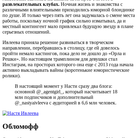
развлекательных клубах.
Ночная жизнь и знакомства с
различными влиятельными приходились юморной блондинке
по душе. И только через пять лет она задумалась о смене места
работы, поскольку ночной график сильно изматывал, да и
местный контингент мало привлекал будущую звезду в плане
серьезных отношений.
Ивлеева приняла решение развиваться в творческом
направлении, перебравшись в столицу, где ей довелось
пройти немало кастингов, пока дело не дошло до «Орла и
Решки». Но настоящим трамплином для девушки стал
Инстаграм, на просторах которого она еще с 2013 года начала
активно выкладывать вайны (коротенькие юмористические
ролики).
В настоящий момент у Насти сразу два блога:
основной @_agentgirl_, который насчитывает 18
млн подписчиков и дополнительный
@_nastyaivleeva с аудиторией в 6,6 млн человек.
Обломофф