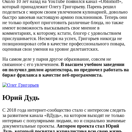
Около 10 лет назад на YouTube появился канал «Oblomoff»,
который принадлежит Олегу Григорьеву. Парень решил
поделиться с миром своим увлечением кулинарией, довольно
быстро завоевав настоящую армию поклонников. Теперь они
не только пробуют приготовить различные блюда, но также
имеют возможность высказывать свое мнение в
комментариях, к которому, кстати, блогер с удовольствием
прислушивается. Несмотря на успех, Григорьев никогда не
позиционировал себя в качестве профессионального повара,
оценивая свои умения на уровне дилетантских.
На самом деле у парня другое образование, совсем не
связанное с его увлечением.
В высшем учебном заведении
он получил диплом архитектора, но предпочел работать на
бирже фриланса в качестве веб-программиста.
Юрий Дудь
С 2018 года интернет-сообщество стало с интересом следить
за развитием канала «ВДудь», на котором выходят не только
интервью с популярными людьми, но и социально значимые
документальные проекты.
Автором проекта стал Юрий
Дудь, который посвятил журналистике всю свою жизнь,