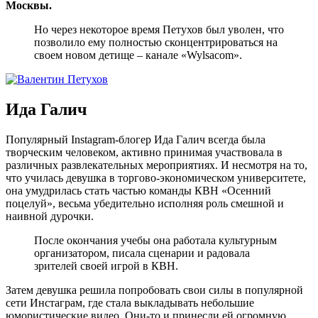
Москвы.
Но через некоторое время Петухов был уволен, что
позволило ему полностью сконцентрироваться на
своем новом детище – канале «Wylsacom».
Ида Галич
Популярный Instagram-блогер Ида Галич всегда была
творческим человеком, активно принимая участвовала в
различных развлекательных мероприятиях. И несмотря на то,
что училась девушка в торгово-экономическом университете,
она умудрилась стать частью команды КВН «Осенний
поцелуй», весьма убедительно исполняя роль смешной и
наивной дурочки.
После окончания учебы она работала культурным
организатором, писала сценарии и радовала
зрителей своей игрой в КВН.
Затем девушка решила попробовать свои силы в популярной
сети Инстаграм, где стала выкладывать небольшие
юмористические видео. Они-то и принесли ей огромную