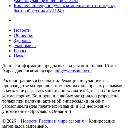
уже получающим пенсию
7
12745
Как пенсионеру получить компенсацию за покупку
бытовой техники
18
11240
Новости
Общество
Здоровье
Экономика
Бизнес
Наука
Данная информация предназначена для лиц старше 16 лет.
Адрес для Роскомнадзора:
info@yarosonline.ru
.
Распространяется бесплатно. Редакция не участвует в
производстве материалов, помеченных «на правах рекламы»
и может не разделять мнения пользователей, высказанные в
комментариях. Копирование любых материалов разрешено
только при наличии активной гиперссылки на сайт
yarosonline.ru (для печатных изданий и ТВ необходимо
упоминание «Ярославль Онлайн»)
©
2026
~
Новости России и мира сегодня
~ Копирование
материалов запрещено.