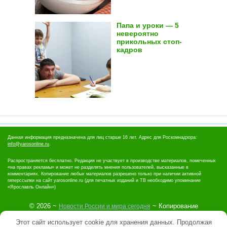
Папа и уроки — 5
невероятно
прикольных стоп-
кадров
Данная информация предназначена для лиц старше 16 лет. Адрес для Роскомнадзора:
info@yarosonline.ru
.
Распространяется бесплатно. Редакция не участвует в производстве материалов, помеченных
«на правах рекламы» и может не разделять мнения пользователей, высказанные в
комментариях. Копирование любых материалов разрешено только при наличии активной
гиперссылки на сайт yarosonline.ru (для печатных изданий и ТВ необходимо упоминание
«Ярославль Онлайн»)
©
2026
~
~ Копирование
Новости России и мира сегодня
материалов запрещено.
Этот сайт использует cookie для хранения данных. Продолжая