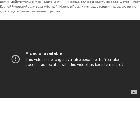
Вот уж действительно «Не ходите, дети…». Правда далеко и ходить не надо. Детский поэт
Корней Чуковский запугивал Африкой. И хоть в России нет акул, горилл и крокодилов, но
гулять здесь бывает не менее страшно.