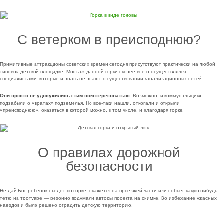
С ветерком в преисподнюю?
Примитивные аттракционы советских времен сегодня присутствуют практически на любой
типовой детской площадке. Монтаж данной горки скорее всего осуществлялся
специалистами, которые и знать не знают о существовании канализационных сетей.
Они просто не удосужились этим поинтересоваться
. Возможно, и коммунальщики
подзабыли о «вратах» подземелья. Но все-таки нашли, откопали и открыли
«преисподнюю», оказаться в которой можно, в том числе, и благодаря горке.
О правилах дорожной
безопасности
Не дай Бог ребенок съедет по горке, окажется на проезжей части или собьет какую-нибудь
тетю на тротуаре — резонно подумали авторы проекта на снимке. Во избежание ужасных
наездов и было решено оградить детскую территорию.