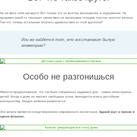
Ну ни фига себе как круто! Вот только это не возглас восхищения, а недоумение. Ну
продавил какой-то «малыш» своим явно не маленьким тельцем толстое полотно железа.
Так что, теперь остальным получать удовольствие от этой крутизны?
Или же найдется тот, кто восстановит былую
геометрию?
Особо не разгонишься
Имеется предположение, что так было специально задумано для… самых непослушных
детей. Когда в доме не хватает свободных углов, приходится искать достойную
альтернативу. Заодно ребенок развлечется.
Эти качели являются олицетворением современного воспитания.
Эдакий кнут и пряник в
одном флаконе.