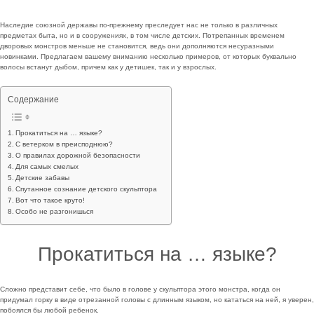
Наследие союзной державы по-прежнему преследует нас не только в различных
предметах быта, но и в сооружениях, в том числе детских. Потрепанных временем
дворовых монстров меньше не становится, ведь они дополняются несуразными
новинками. Предлагаем вашему вниманию несколько примеров, от которых буквально
волосы встанут дыбом, причем как у детишек, так и у взрослых.
Содержание
Прокатиться на … языке?
С ветерком в преисподнюю?
О правилах дорожной безопасности
Для самых смелых
Детские забавы
Спутанное сознание детского скульптора
Вот что такое круто!
Особо не разгонишься
Прокатиться на … языке?
Сложно представит себе, что было в голове у скульптора этого монстра, когда он
придумал горку в виде отрезанной головы с длинным языком, но кататься на ней, я уверен,
побоялся бы любой ребенок.