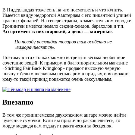
В Нидерландах тоже есть на что посмотреть и что купить.
Имеется ввиду недорогой Амстердам с его пикантной улицей
красных фонарей. На севере страны, в замечательном городке
Гронинген имеется немало сэконд-хендов, барахолок и т.п.
Ассортимент в них широкий, а цены — мизерные.
По поводу раскладки товаров там особенно не
«заморачиваются».
Поэтому в этих точках можно встретить весьма необычное
сочетание вещей. К примеру, в благотворительном магазине
«Stichting Fair Back Kringloop» продают высокую черную
шляпу с белым шелковым пеньюаром в придачу, и возможно,
кому-то такой прикид покажется очень сексуальным.
Внезапно
В том же гронингемском двухэтажном ангаре можно найти
чудесные сумочки. Если вы прилично раскошелитесь, то
морду медведя вам отдадут практически за бесценок.