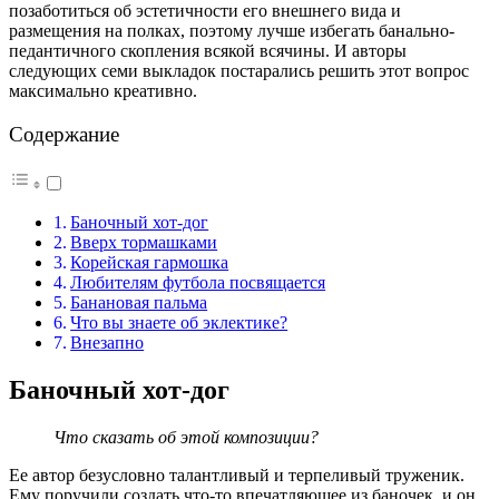
позаботиться об эстетичности его внешнего вида и
размещения на полках, поэтому лучше избегать банально-
педантичного скопления всякой всячины. И авторы
следующих семи выкладок постарались решить этот вопрос
максимально креативно.
Содержание
Баночный хот-дог
Вверх тормашками
Корейская гармошка
Любителям футбола посвящается
Банановая пальма
Что вы знаете об эклектике?
Внезапно
Баночный хот-дог
Что сказать об этой композиции?
Ее автор безусловно талантливый и терпеливый труженик.
Ему поручили создать что-то впечатляющее из баночек, и он