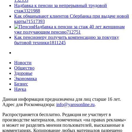
1
52353
Надбавка к пенсии за непрерывный трудовой
стаж
33
21988
Как обманывают клиентов Сбербанка при выдаче новой
карты?
15
17393
Надбавка к пенсии за стаж 40 лет женщинам
уже получающим пенсию
7
12751
Как пенсионеру получить компенсацию за покупку
бытовой техники
18
11245
Новости
Общество
Здоровье
Экономика
Бизнес
Наука
Данная информация предназначена для лиц старше 16 лет.
Адрес для Роскомнадзора:
info@yarosonline.ru
.
Распространяется бесплатно. Редакция не участвует в
производстве материалов, помеченных «на правах рекламы»
и может не разделять мнения пользователей, высказанные в
комментариях. Копирование любых материалов разрешено