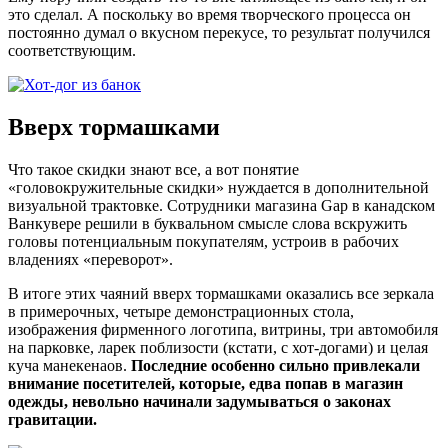
это сделал. А поскольку во время творческого процесса он
постоянно думал о вкусном перекусе, то результат получился
соответствующим.
Вверх тормашками
Что такое скидки знают все, а вот понятие
«головокружительные скидки» нуждается в дополнительной
визуальной трактовке. Сотрудники магазина Gap в канадском
Ванкувере решили в буквальном смысле слова вскружить
головы потенциальным покупателям, устроив в рабочих
владениях «переворот».
В итоге этих чаяний вверх тормашками оказались все зеркала
в примерочных, четыре демонстрационных стола,
изображения фирменного логотипа, витрины, три автомобиля
на парковке, ларек поблизости (кстати, с хот-догами) и целая
куча манекенаов.
Последние особенно сильно привлекали
внимание посетителей, которые, едва попав в магазин
одежды, невольно начинали задумываться о законах
гравитации.