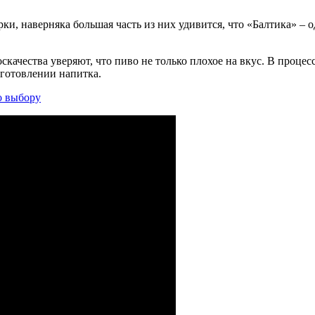
рки, наверняка большая часть из них удивится, что «Балтика» – 
оскачества уверяют, что пиво не только плохое на вкус. В проце
зготовлении напитка.
о выбору