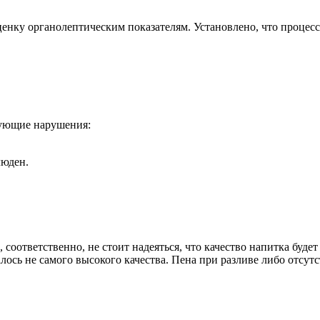
ценку органолептическим показателям. Установлено, что процес
дующие нарушения:
люден.
 соответственно, не стоит надеяться, что качество напитка буд
ось не самого высокого качества. Пена при разливе либо отсутст