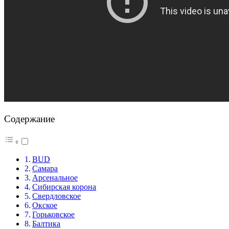
Содержание
BUD
Самара
Арсенальное
Сибирская корона
Свердловское
Окское
Горьковское
Балтика