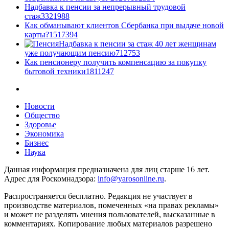
Надбавка к пенсии за непрерывный трудовой
стаж
33
21988
Как обманывают клиентов Сбербанка при выдаче новой
карты?
15
17394
Надбавка к пенсии за стаж 40 лет женщинам
уже получающим пенсию
7
12753
Как пенсионеру получить компенсацию за покупку
бытовой техники
18
11247
Новости
Общество
Здоровье
Экономика
Бизнес
Наука
Данная информация предназначена для лиц старше 16 лет.
Адрес для Роскомнадзора:
info@yarosonline.ru
.
Распространяется бесплатно. Редакция не участвует в
производстве материалов, помеченных «на правах рекламы»
и может не разделять мнения пользователей, высказанные в
комментариях. Копирование любых материалов разрешено