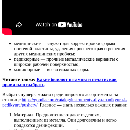
медицинские — служат для корректировки формы
ногтевой пластины, удаления вросшего края и решения
других медицинских проблем;
педикюрные — прочные металлические варианты с
широкой рабочей поверхностью;
маникюрные — всевозможных форм.
Читайте также:
Какие бывают штампы и печати: как
правильно выбрать
Выбрать пушеры можно среди широкого ассортимента на
странице
https://goodlac.pro/catalog/instrumenty-dlya-manikyura-i-
pedikyura/pushery/
. Главное — знать несколько важных правил:
Материал. Предпочтение отдают изделиям,
выполненным из металла. Они долговечны и легко
поддаются дезинфекции.