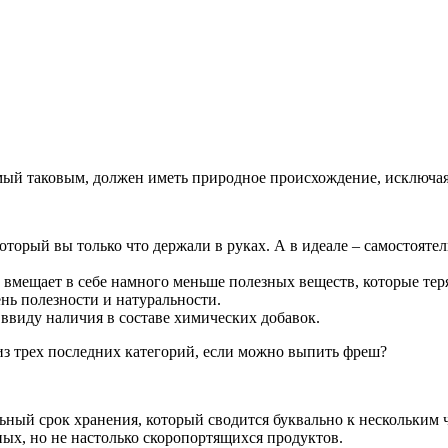
мый таковым, должен иметь природное происхождение, исключая
торый вы только что держали в руках. А в идеале – самостояте
 вмещает в себе намного меньше полезных веществ, которые тер
нь полезности и натуральности.
 ввиду наличия в составе химических добавок.
 из трех последних категорий, если можно выпить фреш?
ный срок хранения, который сводится буквально к нескольким ч
ных, но не настолько скоропортящихся продуктов.