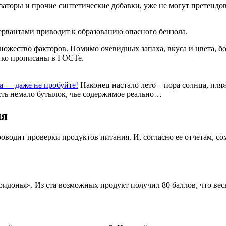
аторы и прочие синтетические добавки, уже не могут претендов
сервантами приводит к образованию опасного бензола.
ожество факторов. Помимо очевидных запаха, вкуса и цвета, б
етко прописаны в ГОСТе.
а — даже не пробуйте!
Наконец настало лето – пора солнца, пл
сть немало бутылок, чье содержимое реально…
ля
оводит проверки продуктов питания. И, согласно ее отчетам, с
донья». Из ста возможных продукт получил 80 баллов, что вес