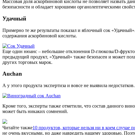
Массовая доля аскорбиновой кислоты не позволяет назвать дан
безопасности и обладает хорошими органолептическими свойс
Удачный
Примерно те же результаты показал и яблочный сок «Удачный»
содержания аскорбиновой кислоты.
Еще один нюанс – небольшие отклонения D-глюкозы/D-фруктозы.
предыдущий продукт, «Удачный» также безопасен и может пох
других торговых марок.
Auchan
А у этого продукта экспертиза и вовсе не выявила недостатков
Кроме того, эксперты также отметили, что состав данного вино
может быть никаких сомнений.
Читайте также
10 продуктов, которые нельзя ни в коем случае 
не очень вкусными, но даже навредить нашему здоровью. Поэ