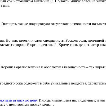
ный сок источником витамина С. Но такой минус вовсе не значит
твами.
. Эксперты также подчеркнули отсутствие возможности называт
 Но, как заметили сами специалисты Росконтроля, причиной том
вастаться хорошей органолептикой.
Кроме того, цена за литр та
. Хорошая органолептика и абсолютная безопасность – так вкрат
градного сока содержит в себе уникальные вещества, характерны
покупать за низкую цену
Иногда низкая цена нас подкупает, и мы 
тому с некоторыми продуктами,…