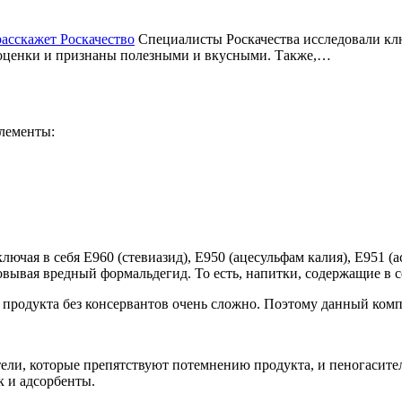
асскажет Роскачество
Специалисты Роскачества исследовали к
 оценки и признаны полезными и вкусными. Также,…
лементы:
ючая в себя Е960 (стевиазид), Е950 (ацесульфам калия), Е951 (а
вывая вредный формальдегид. То есть, напитки, содержащие в себ
 продукта без консервантов очень сложно. Поэтому данный комп
ели, которые препятствуют потемнению продукта, и пеногасител
к и адсорбенты.