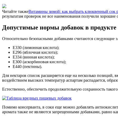
Читайте также
Витамины зимой: как выбрать клюквенный сок р
результатам проверок не все наименования получили хорошие
Допустимые нормы добавок в продукте
Относительно безопасными добавками считаются следующие э
Е330 (лимонная кислота);
Е296 (яблочная кислота);
Е334 (винная кислота);
Е300 (аскорбиновая кислота);
Е440 (пектины).
Для нектаров список расширяется еще на несколько позиций, вкл
воздействием высоких температур аспартам распадается, образо
Естественно, обеспечить продолжительную сохранность такого
Помимо консерванта, в соки еще можно добавлять антиокислит
аромата также не являются запрещенными добавками, равно ка