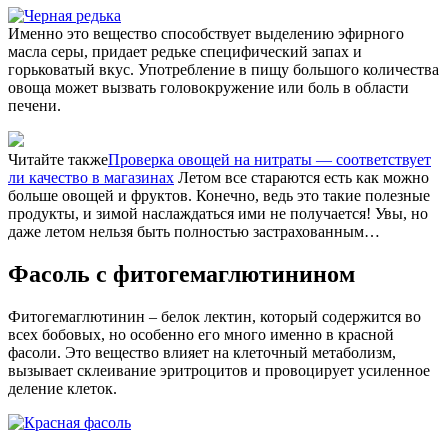
Именно это вещество способствует выделению эфирного
масла серы, придает редьке специфический запах и
горьковатый вкус. Употребление в пищу большого количества
овоща может вызвать головокружение или боль в области
печени.
Читайте также
Проверка овощей на нитраты — соответствует
ли качество в магазинах
Летом все стараются есть как можно
больше овощей и фруктов. Конечно, ведь это такие полезные
продукты, и зимой наслаждаться ими не получается! Увы, но
даже летом нельзя быть полностью застрахованным…
Фасоль с фитогемаглютинином
Фитогемаглютинин – белок лектин, который содержится во
всех бобовых, но особенно его много именно в красной
фасоли. Это вещество влияет на клеточный метаболизм,
вызывает склеивание эритроцитов и провоцирует усиленное
деление клеток.