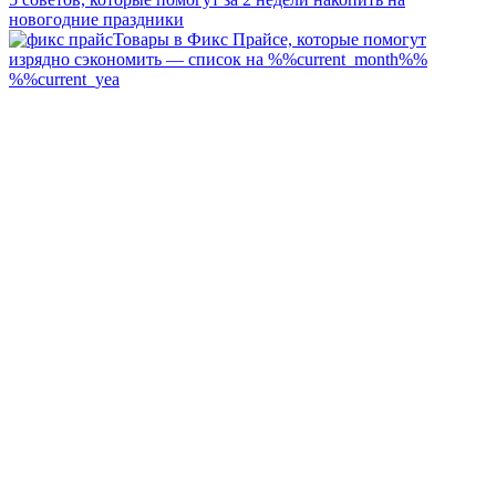
новогодние праздники
Товары в Фикс Прайсе, которые помогут
изрядно сэкономить — список на %%current_month%%
%%current_yea