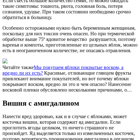
Если съесть большое количество семян, то можно ожидать
такие симптомы: тошнота, рвота, головная боль, потеря
сознания, удушье. При таком состоянии необходимо срочно
обратиться в больницу.
Особенно осторожными нужно быть беременным женщинам,
поскольку для них токсин очень опасен. Но при термической
обработке выше 75º ядовитое вещество разрушается, поэтому
варенья и компоты, приготовленные из цельных яблок, можно
есть в неограниченном количестве, не опасаясь отравления.
Читайте также
Мы покупаем яблоки покрытые воском, а
вредно ли их есть?
Красивые, отливающие глянцем фрукты
привлекают внимание покупателей, но вот почему яблоки
покрывают воском, вредно ли это и чем опасно? Нанесение
восковой пленки обусловлено несколькими причинами, о…
Вишня с амигдалином
Нанести вред здоровью, как и в случае с яблоками, может
косточка вишни, которая содержит яд амигдалин. Если
проглотить ягоды целиком, то ничего страшного не
произойдет. Яд выделяется только из измельченных косточек,
поэтому вероятность проникновения амигдалина в организм