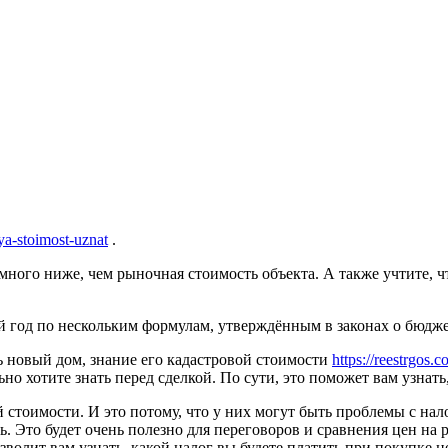
ya-stoimost-uznat
.
много ниже, чем рыночная стоимость объекта. А также учтите, ч
ый год по нескольким формулам, утверждённым в законах о бюдже
 новый дом, знание его кадастровой стоимости
https://reestrgos.
но хотите знать перед сделкой. По сути, это поможет вам узнать
 стоимости. И это потому, что у них могут быть проблемы с нало
 Это будет очень полезно для переговоров и сравнения цен на 
зволит вам узнать, какой налог вы будете платить при покупке 