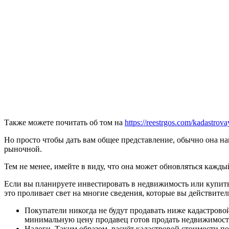
Также можете почитать об том на
https://reestrgos.com/kadastrova
Но просто чтобы дать вам общее представление, обычно она на
рыночной.
Тем не менее, имейте в виду, что она может обновляться кажд
Если вы планируете инвестировать в недвижимость или купить
это проливает свет на многие сведения, которые вы действитель
Покупатели никогда не будут продавать ниже кадастровой
минимальную цену продавец готов продать недвижимость.
Налоги. Таким образом, расчёт кадастровой стоимости по