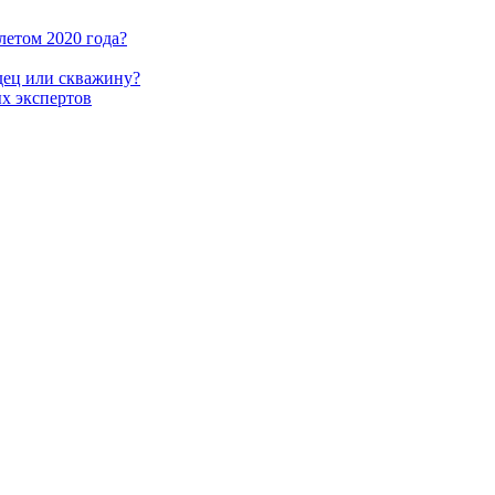
летом 2020 года?
одец или скважину?
ых экспертов