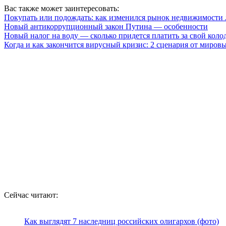
Вас также может заинтересовать:
Покупать или подождать: как изменился рынок недвижимости 
Новый антикоррупционный закон Путина — особенности
Новый налог на воду — сколько придется платить за свой кол
Когда и как закончится вирусный кризис: 2 сценария от миров
Сейчас читают:
Как выглядят 7 наследниц российских олигархов (фото)