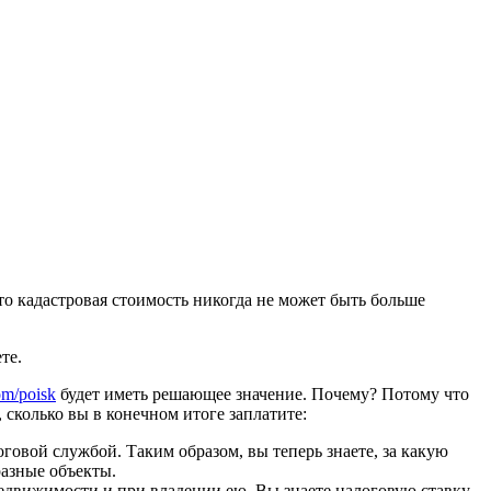
то кадастровая стоимость никогда не может быть больше
те.
com/poisk
будет иметь решающее значение. Почему? Потому что
, сколько вы в конечном итоге заплатите:
говой службой. Таким образом, вы теперь знаете, за какую
разные объекты.
недвижимости и при владении ею. Вы знаете налоговую ставку,