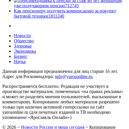
Надбавка к пенсии за стаж 40 лет женщинам
уже получающим пенсию
7
12745
Как пенсионеру получить компенсацию за покупку
бытовой техники
18
11240
Новости
Общество
Здоровье
Экономика
Бизнес
Наука
Данная информация предназначена для лиц старше 16 лет.
Адрес для Роскомнадзора:
info@yarosonline.ru
.
Распространяется бесплатно. Редакция не участвует в
производстве материалов, помеченных «на правах рекламы»
и может не разделять мнения пользователей, высказанные в
комментариях. Копирование любых материалов разрешено
только при наличии активной гиперссылки на сайт
yarosonline.ru (для печатных изданий и ТВ необходимо
упоминание «Ярославль Онлайн»)
©
2026
~
Новости России и мира сегодня
~ Копирование