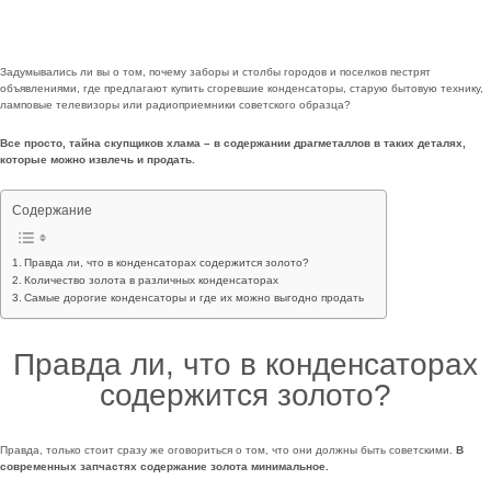
Задумывались ли вы о том, почему заборы и столбы городов и поселков пестрят
объявлениями, где предлагают купить сгоревшие конденсаторы, старую бытовую технику,
ламповые телевизоры или радиоприемники советского образца?
Все просто, тайна скупщиков хлама – в содержании драгметаллов в таких деталях,
которые можно извлечь и продать.
Содержание
Правда ли, что в конденсаторах содержится золото?
Количество золота в различных конденсаторах
Самые дорогие конденсаторы и где их можно выгодно продать
Правда ли, что в конденсаторах
содержится золото?
Правда, только стоит сразу же оговориться о том, что они должны быть советскими.
В
современных запчастях содержание золота минимальное.