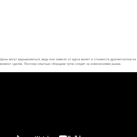
Цены могут варьироваться, ведь они зависят от курса валют и стоимости драгметаллов на
момент сделки. Поэтому опытные сборщики чутко следят за изменениями рынка.