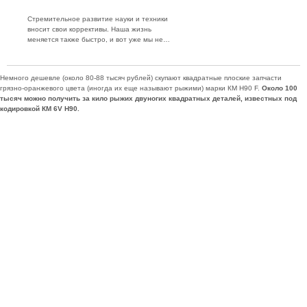
Стремительное развитие науки и техники
вносит свои коррективы. Наша жизнь
меняется также быстро, и вот уже мы не…
Немного дешевле (около 80-88 тысяч рублей) скупают квадратные плоские запчасти
грязно-оранжевого цвета (иногда их еще называют рыжими) марки КМ Н90 F.
Около 100
тысяч можно получить за кило рыжих двуногих квадратных деталей, известных под
кодировкой КМ 6V Н90.