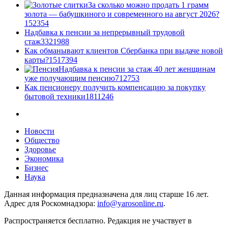
За сколько можно продать 1 грамм
золота — бабушкиного и современного на август 2026?
1
52354
Надбавка к пенсии за непрерывный трудовой
стаж
33
21988
Как обманывают клиентов Сбербанка при выдаче новой
карты?
15
17394
Надбавка к пенсии за стаж 40 лет женщинам
уже получающим пенсию
7
12753
Как пенсионеру получить компенсацию за покупку
бытовой техники
18
11246
Новости
Общество
Здоровье
Экономика
Бизнес
Наука
Данная информация предназначена для лиц старше 16 лет.
Адрес для Роскомнадзора:
info@yarosonline.ru
.
Распространяется бесплатно. Редакция не участвует в