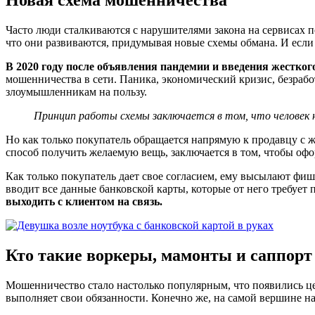
Новая схема мошенничества
Часто люди сталкиваются с нарушителями закона на сервисах 
что они развиваются, придумывая новые схемы обмана. И если 
В 2020 году после объявления пандемии и введения жестко
мошенничества в сети. Паника, экономический кризис, безраб
злоумышленникам на пользу.
Принцип работы схемы заключается в том, что человек н
Но как только покупатель обращается напрямую к продавцу с ж
способ получить желаемую вещь, заключается в том, чтобы офор
Как только покупатель дает свое согласием, ему высылают фиш
вводит все данные банковской карты, которые от него требует
выходить с клиентом на связь.
Кто такие воркеры, мамонты и саппорт
Мошенничество стало настолько популярным, что появились ц
выполняет свои обязанности. Конечно же, на самой вершине н