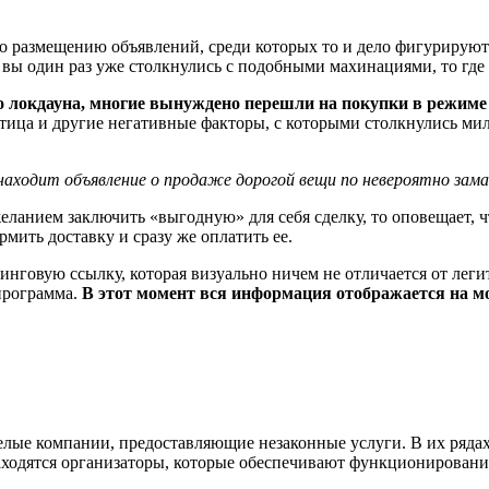
по размещению объявлений, среди которых то и дело фигурируют
вы один раз уже столкнулись с подобными махинациями, то где 
го локдауна, многие вынуждено перешли на покупки в режиме
отица и другие негативные факторы, с которыми столкнулись ми
аходит объявление о продаже дорогой вещи по невероятно зама
еланием заключить «выгодную» для себя сделку, то оповещает, ч
мить доставку и сразу же оплатить ее.
инговую ссылку, которая визуально ничем не отличается от леги
 программа.
В этот момент вся информация отображается на м
елые компании, предоставляющие незаконные услуги. В их ряда
аходятся организаторы, которые обеспечивают функционировани