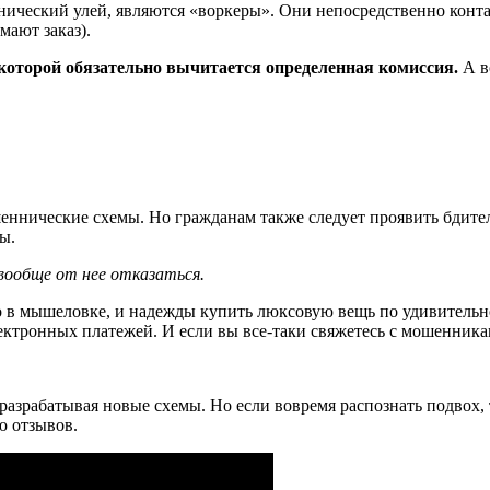
нический улей, являются «воркеры». Они непосредственно конт
ают заказ).
 которой обязательно вычитается определенная комиссия.
А в
нические схемы. Но гражданам также следует проявить бдитель
ы.
 вообще от нее отказаться.
о в мышеловке, и надежды купить люксовую вещь по удивительн
ктронных платежей. И если вы все-таки свяжетесь с мошенниками
зрабатывая новые схемы. Но если вовремя распознать подвох, т
ю отзывов.