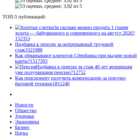
ТОП-5 публикаций:
За сколько можно продать 1 грамм
золота — бабушкиного и современного на август 2026?
1
52353
Надбавка к пенсии за непрерывный трудовой
стаж
33
21988
Как обманывают клиентов Сбербанка при выдаче новой
карты?
15
17393
Надбавка к пенсии за стаж 40 лет женщинам
уже получающим пенсию
7
12752
Как пенсионеру получить компенсацию за покупку
бытовой техники
18
11246
Новости
Общество
Здоровье
Экономика
Бизнес
Наука