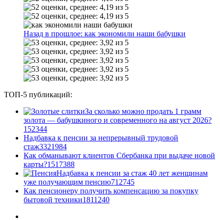
Назад в прошлое: как экономили наши бабушки
ТОП-5 публикаций:
За сколько можно продать 1 грамм
золота — бабушкиного и современного на август 2026?
1
52344
Надбавка к пенсии за непрерывный трудовой
стаж
33
21984
Как обманывают клиентов Сбербанка при выдаче новой
карты?
15
17388
Надбавка к пенсии за стаж 40 лет женщинам
уже получающим пенсию
7
12745
Как пенсионеру получить компенсацию за покупку
бытовой техники
18
11240