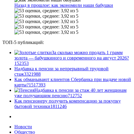
Назад в прошлое: как экономили наши бабушки
ТОП-5 публикаций:
За сколько можно продать 1 грамм
золота — бабушкиного и современного на август 2026?
1
52353
Надбавка к пенсии за непрерывный трудовой
стаж
33
21988
Как обманывают клиентов Сбербанка при выдаче новой
карты?
15
17393
Надбавка к пенсии за стаж 40 лет женщинам
уже получающим пенсию
7
12752
Как пенсионеру получить компенсацию за покупку
бытовой техники
18
11246
Новости
Общество