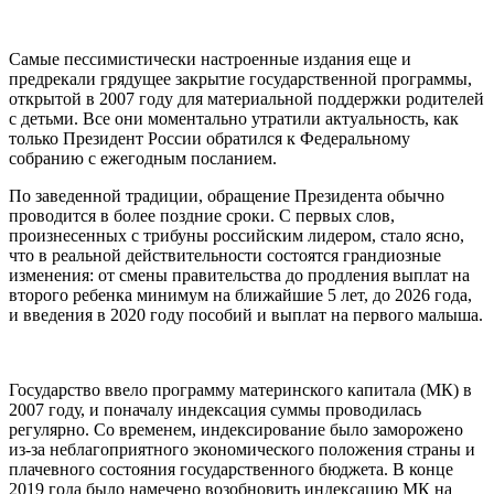
Самые пессимистически настроенные издания еще и
предрекали грядущее закрытие государственной программы,
открытой в 2007 году для материальной поддержки родителей
с детьми. Все они моментально утратили актуальность, как
только Президент России обратился к Федеральному
собранию с ежегодным посланием.
По заведенной традиции, обращение Президента обычно
проводится в более поздние сроки. С первых слов,
произнесенных с трибуны российским лидером, стало ясно,
что в реальной действительности состоятся грандиозные
изменения: от смены правительства до продления выплат на
второго ребенка минимум на ближайшие 5 лет, до 2026 года,
и введения в 2020 году пособий и выплат на первого малыша.
Государство ввело программу материнского капитала (МК) в
2007 году, и поначалу индексация суммы проводилась
регулярно. Со временем, индексирование было заморожено
из-за неблагоприятного экономического положения страны и
плачевного состояния государственного бюджета. В конце
2019 года было намечено возобновить индексацию МК на