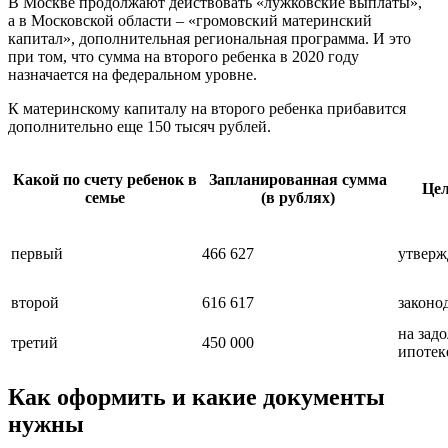
В Москве продолжают действовать «лужковские выплаты»,
а в Московской области – «громовский материнский
капитал», дополнительная региональная программа. И это
при том, что сумма на второго ребенка в 2020 году
назначается на федеральном уровне.
К материнскому капиталу на второго ребенка прибавится
дополнительно еще 150 тысяч рублей.
Какой по счету ребенок в
Запланированная сумма
Цел
семье
(в рублях)
первый
466 627
утверж
второй
616 617
законо
на зад
третий
450 000
ипотек
Как оформить и какие документы
нужны