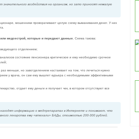
т значительного воздействия на организм, но зато приносят немалую
тационаре, мошенники проворачивают целую схему выманивания денег. У них
та.
м или медсестрой, которые и передают данные.
Схема такова:
заведующего отделением;
 анализов состояние пенсионера критическое и ему необходимо срочное
блей;
10 раз меньше, но завотделением настаивает на том, что лечиться нужно
прием у врача, он сам ему вышлет курьера с необходимыми эффективными
екарство, отдает ему деньги и получает чек, в котором отсутствуют все
и находят информацию о медпрепаратах в Интернете и понимают, что
вного лекарства ему «втюхали» БАДы, стоимостью 200-300 рублей.