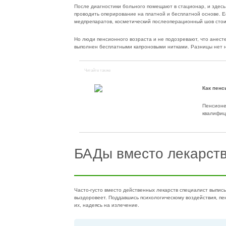
После диагностики больного помещают в стационар, и здес
проводить оперирование на платной и бесплатной основе. 
медпрепаратов, косметический послеоперационный шов стоим
Но люди пенсионного возраста и не подозревают, что анесте
выполнен бесплатными капроновыми нитками. Разницы нет н
Читайте также
Как пенс
Пенсионе
квалифиц
БАДы вместо лекарст
Часто-густо вместо действенных лекарств специалист выпис
выздоровеет. Поддавшись психологическому воздействия, пе
их, надеясь на излечение.