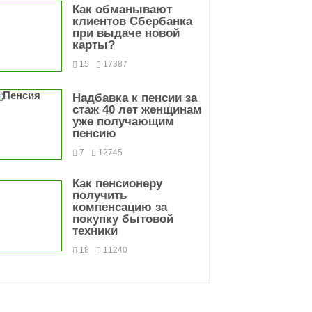
Как обманывают
клиентов Сбербанка
при выдаче новой
карты?
15
17387
Надбавка к пенсии за
стаж 40 лет женщинам
уже получающим
пенсию
7
12745
Как пенсионеру
получить
компенсацию за
покупку бытовой
техники
18
11240