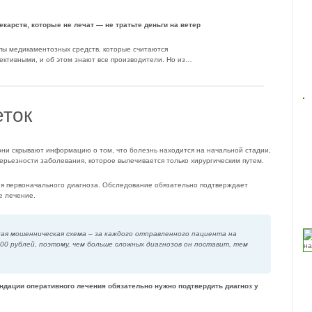
лекарств, которые не лечат — не тратьте деньги на ветер
ппы медикаментозных средств, которые считаются
ктивными, и об этом знают все производители. Но из…
еток
 они скрывают информацию о том, что болезнь находится на начальной стадии,
ерьезности заболевания, которое вылечивается только хирургическим путем.
ия первоначального диагноза. Обследование обязательно подтверждает
е лечение.
ая мошенническая схема – за каждого отправленного пациента на
00 рублей, поэтому, чем больше сложных диагнозов он поставит, тем
ендации оперативного лечения обязательно нужно подтвердить диагноз у