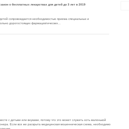
 закон о бесплатных лекарствах для детей до 3 лет в 2019
детей сопровождается необходимостью приема специальных и
вольно дорогостоящих фармацевтических…
есте с детьми или внуками, потому что это может служить хоть маленькой
ионера. Если все же раскрыта медицинская мошенническая схема, необходимо
полицию.