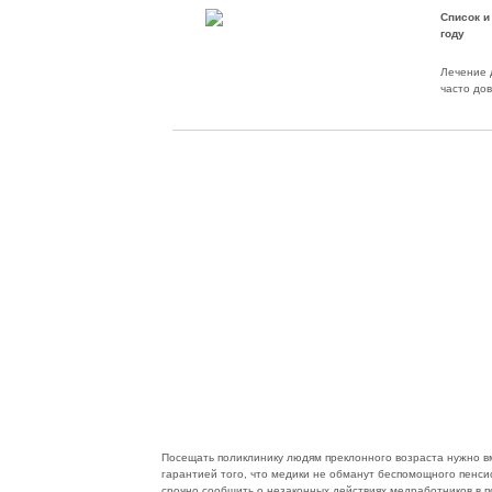
Список и
году
Лечение 
часто до
Посещать поликлинику людям преклонного возраста нужно вм
гарантией того, что медики не обманут беспомощного пенс
срочно сообщить о незаконных действиях медработников в 