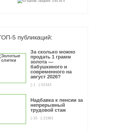
ТОП-5 публикаций:
За сколько можно
продать 1 грамм
золота —
бабушкиного и
современного на
август 2026?
1
52343
Надбавка к пенсии за
непрерывный
трудовой стаж
33
21981