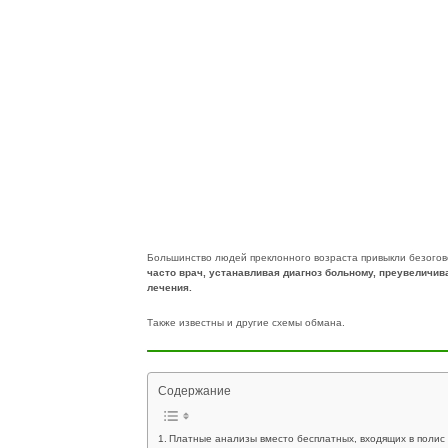
Большинство людей преклонного возраста привыкли безогов
часто врач, устанавливая диагноз больному, преувеличива
лечения.
Также известны и другие схемы обмана.
Содержание
Платные анализы вместо бесплатных, входящих в поли