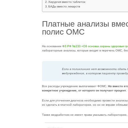
Хирургия вместо таблеток
БАДы вместо лекарств
Платные анализы вмес
полис ОМС
На основании
ФЗ РФ №233 «Об основах охраны здоровья г
лабораторные анализы, которые входят в перечень ОМС, бе
Если в поликлинике нет возможности сдать 
медучреждение, в котором пациенту провед
Все расходы учреждению выплачивает ФОМС.
Но вместо эт
конкретное учреждение, от которого он получает процент.
Если для уточнения диагноза необходимо провести анализы,
их сделать в платной лаборатории, но он не вправе обязыва
Также медработник не имеет права указывать лабораторию,