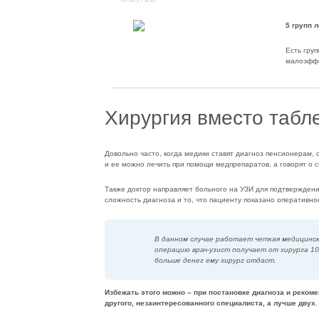
Читайте также
5 групп 
Есть гру
малоэффе
Хирургия вместо табл
Довольно часто, когда медики ставят диагноз пенсионерам,
и ее можно лечить при помощи медпрепаратов, а говорят о с
Также доктор направляет больного на УЗИ для подтвержден
сложность диагноза и то, что пациенту показано оперативно
В данном случае работает четкая медицинск
операцию врач-узист получает от хирурга 10
больше денег ему хирург отдаст.
Избежать этого можно – при постановке диагноза и реком
другого, незаинтересованного специалиста, а лучше двух.