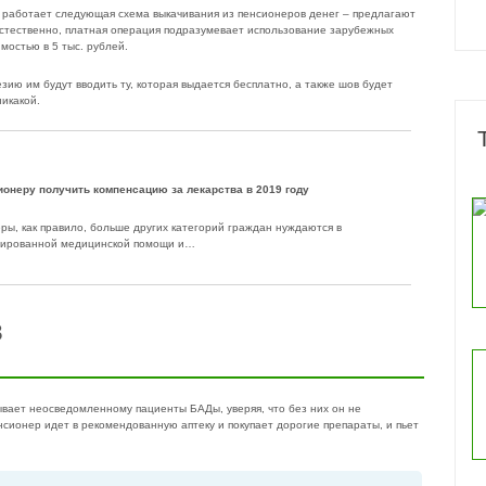
ь работает следующая схема выкачивания из пенсионеров денег – предлагают
Естественно, платная операция подразумевает использование зарубежных
остью в 5 тыс. рублей.
зию им будут вводить ту, которая выдается бесплатно, а также шов будет
икакой.
ионеру получить компенсацию за лекарства в 2019 году
ры, как правило, больше других категорий граждан нуждаются в
ированной медицинской помощи и…
в
ывает неосведомленному пациенты БАДы, уверяя, что без них он не
нсионер идет в рекомендованную аптеку и покупает дорогие препараты, и пьет