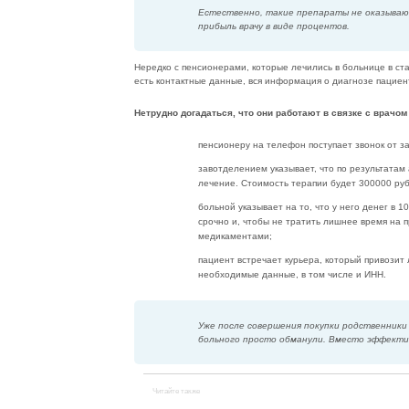
Естественно, такие препараты не оказываю
прибыль врачу в виде процентов.
Нередко с пенсионерами, которые лечились в больнице в с
есть контактные данные, вся информация о диагнозе пациен
Нетрудно догадаться, что они работают в связке с врачо
пенсионеру на телефон поступает звонок от 
завотделением указывает, что по результатам
лечение. Стоимость терапии будет 300000 ру
больной указывает на то, что у него денег в 
срочно и, чтобы не тратить лишнее время на 
медикаментами;
пациент встречает курьера, который привозит л
необходимые данные, в том числе и ИНН.
Уже после совершения покупки родственник
больного просто обманули. Вместо эффекти
Читайте также