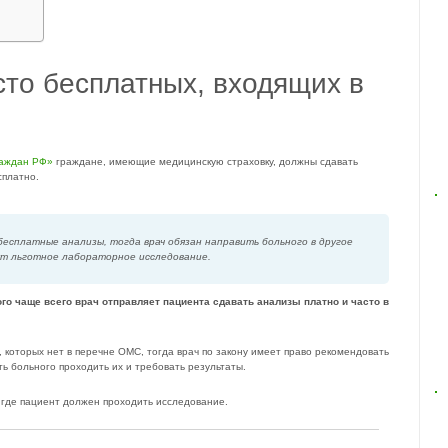
то бесплатных, входящих в
раждан РФ»
граждане, имеющие медицинскую страховку, должны сдавать
сплатно.
бесплатные анализы, тогда врач обязан направить больного в другое
ут льготное лабораторное исследование.
ого чаще всего врач отправляет пациента сдавать анализы платно и часто в
 которых нет в перечне ОМС, тогда врач по закону имеет право рекомендовать
ть больного проходить их и требовать результаты.
 где пациент должен проходить исследование.