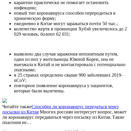
карантин практически не помогает остановить
инфекцию;
новый тип коронавируса способен переродиться в
хроническую форму;
ежедневно в Китае могут заражаться почти 50 тыс.;
количество жертв в провинции Хубэй увеличилось до 2
029 человек, болеют 62 031;
выявлено два случая заражения непонятным путем,
один из них у жительницы Южной Кореи, она не
выезжала в Китай и не контактировала с потенциально
опасными;
в 25 странах определено свыше 900 заболевших 2019-
nCoV;
повторное появление коронавируса у пациентов,
которые были вылечены.
Читайте также
Способен ли коронавирус передаться через
посылки из Китая
Многих россиян интересует вопрос, может
ли коронавирус передаваться через посылку из Китая. Такие
опасения не…