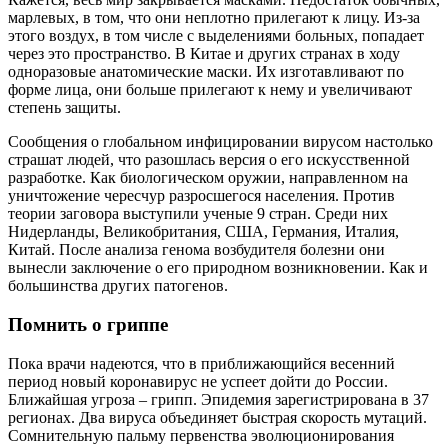
марлевых, в том, что они неплотно прилегают к лицу. Из-за
этого воздух, в том числе с выделениями больных, попадает
через это пространство. В Китае и других странах в ходу
одноразовые анатомические маски. Их изготавливают по
форме лица, они больше прилегают к нему и увеличивают
степень защиты.
Сообщения о глобальном инфицировании вирусом настолько
страшат людей, что разошлась версия о его искусственной
разработке. Как биологическом оружии, направленном на
уничтожение чересчур разросшегося населения. Против
теории заговора выступили ученые 9 стран. Среди них
Нидерланды, Великобритания, США, Германия, Италия,
Китай. После анализа генома возбудителя болезни они
вынесли заключение о его природном возникновении. Как и
большинства других патогенов.
Помнить о гриппе
Пока врачи надеются, что в приближающийся весенний
период новый коронавирус не успеет дойти до России.
Ближайшая угроза – грипп. Эпидемия зарегистрирована в 37
регионах. Два вируса объединяет быстрая скорость мутаций.
Сомнительную пальму первенства эволюционирования