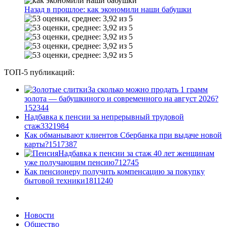
Назад в прошлое: как экономили наши бабушки
ТОП-5 публикаций:
За сколько можно продать 1 грамм
золота — бабушкиного и современного на август 2026?
1
52344
Надбавка к пенсии за непрерывный трудовой
стаж
33
21984
Как обманывают клиентов Сбербанка при выдаче новой
карты?
15
17387
Надбавка к пенсии за стаж 40 лет женщинам
уже получающим пенсию
7
12745
Как пенсионеру получить компенсацию за покупку
бытовой техники
18
11240
Новости
Общество