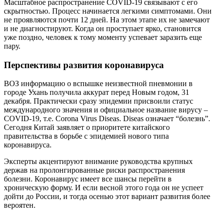
Масштабное распространение COVID-19 связывают с его
скрытностью. Процесс начинается легкими симптомами. Они
не проявляются почти 12 дней. На этом этапе их не замечают
и не диагностируют. Когда он проступает ярко, становится
уже поздно, человек к тому моменту успевает заразить еще
пару.
Перспективы развития коронавируса
ВОЗ информацию о вспышке неизвестной пневмонии в
городе Ухань получила аккурат перед Новым годом, 31
декабря. Практически сразу эпидемии присвоили статус
международного значения и официальное название вирусу –
COVID-19, т.е. Corona Virus Diseas. Diseas означает “болезнь”.
Сегодня Китай заявляет о приоритете китайского
правительства в борьбе с эпидемией нового типа
коронавируса.
Эксперты акцентируют внимание руководства крупных
держав на пролонгированные риски распространения
болезни. Коронавирус имеет все шансы перейти в
хроническую форму. И если весной этого года он не успеет
дойти до России, и тогда осенью этот вариант развития более
вероятен.