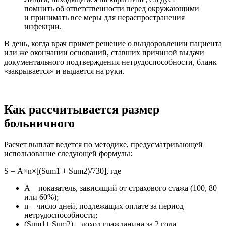
помнить об ответственности перед окружающими
и принимать все меры для нераспространения
инфекции.
В день, когда врач примет решение о выздоровлении пациента
или же окончании оснований, ставших причиной выдачи
документального подтверждения нетрудоспособности, бланк
«закрывается» и выдается на руки.
Как рассчитывается размер
больничного
Расчет выплат ведется по методике, предусматривающей
использование следующей формулы:
S = А×n×[(Sum1 + Sum2)/730], где
А – показатель, зависящий от страхового стажа (100, 80
или 60%);
n – число дней, подлежащих оплате за период
нетрудоспособности;
(Sum1+ Sum2) – доход гражданина за 2 года,