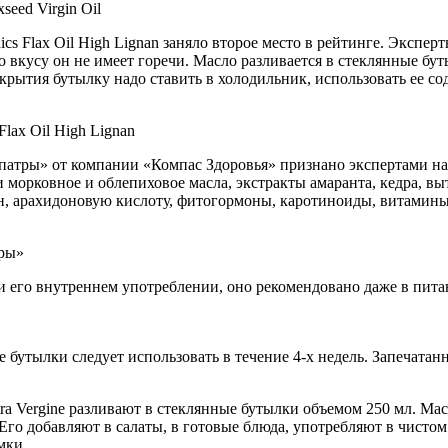
s Flax Oil High Lignan заняло второе место в рейтинге. Эксперт
по вкусу он не имеет горечи. Масло разливается в стеклянные 
рытия бутылку надо ставить в холодильник, использовать ее сод
патры» от компании «Компас Здоровья» признано экспертами н
морковное и облепиховое масла, экстракты амаранта, кедра, вы
ен, арахидоновую кислоту, фитогормоны, каротиноиды, витамин
и его внутреннем употреблении, оно рекомендовано даже в пит
 бутылки следует использовать в течение 4-х недель. Запечата
tra Vergine разливают в стеклянные бутылки объемом 250 мл. Мас
Его добавляют в салаты, в готовые блюда, употребляют в чисто
мки.