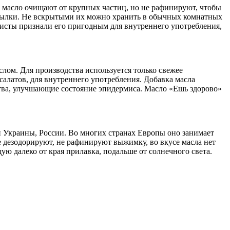
х масло очищают от крупных частиц, но не рафинируют, чтобы
утылки. Не вскрытыми их можно хранить в обычных комнатных
алисты признали его пригодным для внутреннего употребления,
лом. Для производства используется только свежее
салатов, для внутреннего употребления. Добавка масла
тва, улучшающие состояние эпидермиса. Масло «Ешь здорово»
и Украины, России. Во многих странах Европы оно занимает
е дезодорируют, не рафинируют выжимку, во вкусе масла нет
ую далеко от края прилавка, подальше от солнечного света.