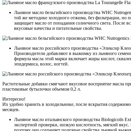
Льняное масло бельгийского производства WHC Nutrogenic
той же методике холодного отжима, без фильтрации, но 
защищает масло от попадания солнечного света. После вск
вкусовые качества и питательные свойства.
Льняное масло российского производства «Эликсир Клео
Производители добавляют в выжимку из льняного семени 
формула масла этой марки включает жиры кислот, сквал
эпидермиса, волос, ногтей.
Растительные добавки смягчают вкусовое восприятие масла пр
пластиковые бутылочки объемом 0,2 л.
Интересно!
Их удобно хранить в холодильнике, после вскрытия содержимое
месяцев.
Льняное масло итальянского производства Biologicoils Ex
экспертной проверки, низкую кислотность, мягкий вкус. 
поэтому оно сохраняет полезные свойства льняной выжи