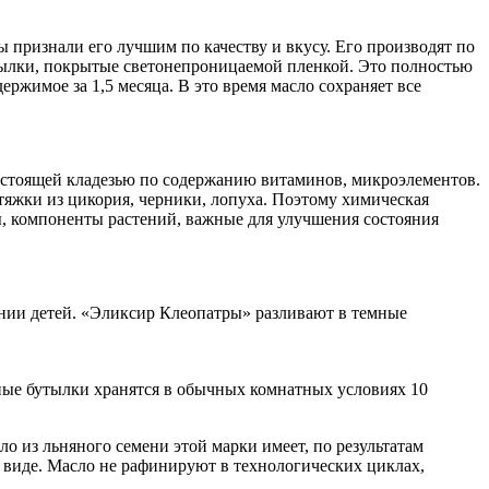
ы признали его лучшим по качеству и вкусу. Его производят по
бутылки, покрытые светонепроницаемой пленкой. Это полностью
ержимое за 1,5 месяца. В это время масло сохраняет все
астоящей кладезью по содержанию витаминов, микроэлементов.
тяжки из цикория, черники, лопуха. Поэтому химическая
ы, компоненты растений, важные для улучшения состояния
ании детей. «Эликсир Клеопатры» разливают в темные
нные бутылки хранятся в обычных комнатных условиях 10
ло из льняного семени этой марки имеет, по результатам
м виде. Масло не рафинируют в технологических циклах,