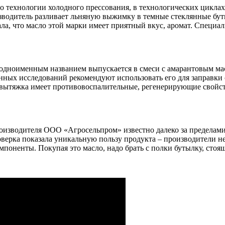
 по технологии холодного прессования, в технологических цикла
изводитель разливает льняную выжимку в темные стеклянные б
ала, что масло этой марки имеет приятный вкус, аромат. Специ
одноименным названием выпускается в смеси с амарантовым мас
нных исследований рекомендуют использовать его для заправки 
я вытяжка имеет противовоспалительные, регенерирующие свойс
производителя ООО «Агросельпром» известно далеко за пределам
оверка показала уникальную пользу продукта – производители н
поненты. Покупая это масло, надо брать с полки бутылку, стоящ