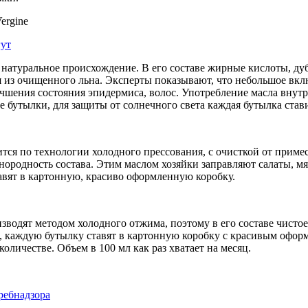
гут
 натуральное происхождение. В его составе жирные кислоты, д
я из очищенного льна. Эксперты показывают, что небольшое вк
шения состояния эпидермиса, волос. Употребление масла внутрь
 бутылки, для защиты от солнечного света каждая бутылка став
ится по технологии холодного прессования, с очисткой от приме
нородность состава. Этим маслом хозяйки заправляют салаты, м
авят в картонную, красиво оформленную коробку.
водят методом холодного отжима, поэтому в его составе чистое
, каждую бутылку ставят в картонную коробку с красивым оформ
оличестве. Объем в 100 мл как раз хватает на месяц.
ребнадзора