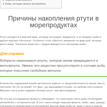
Рыба, которую можно употреблять
Причины накопления ртути в
морепродуктах
Ртуть находится в морской воде, которую поглощают водоросли, а их поедают рыбы и
другие морские обитатели. Особенно стоит обратить внимание на виды рыб, которые
долго живут. Токсичное вещество с трудом выводится из организма рыбы.
Для справки
Водоросли накапливают ртуть, которая затем превращается в
метилртуть. Именно это вещество присутствует в составе рыбы,
которое токсичнее свободного металла.
Количество содержания в рыбе метилртути зависит от продолжительности жизни, места
обитания. На это не влияет тот факт, где выращивается рыба: на свободе или в неволе.
Морские сорта рыбы содержат больше ртути, чем пресноводные.
По итогам исследования эксперты утверждают, что некоторые сорта рыбы необходимо
употреблять с осторожностью. В этот список входит морская форель, сибас, карп, дорадо.
Специалисты рекомендуются употреблять данные виды рыбы не чаще 1 раза в неделю.