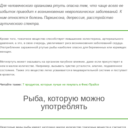
Для человеческого организма ртуть опасна тем, что чаще всего ее
избыток приводит к возникновению неврологических заболеваний. К
ним относятся болезнь Паркинсона, депрессия, расстройство
аутического спектра.
Кроме того, токсичное вещество способствует повышению холестерина, артериального
давления, а это, в свою очередь, увеличивает риск возникновения заболеваний сердца.
Употребление зараженной ртутью рыбы наиболее опасно для беременных или кормящих
женщин.
Метилртуть может оказывать на организм пагубное влияние, даже если присутствует в
нем в малом количестве. Например, вызывать чувство усталости, апатию, подавленное
состояние. Также это вещество легко усваивается в пищеварительной системе и поступает
в кровоток.
Читайте также:
7 продуктов, которые лучше не покупать в Фикс-Прайсе
Рыба, которую можно
употреблять
Некоторые виды рыбы имеют ничтожно малое количество токсичных веществ и считается