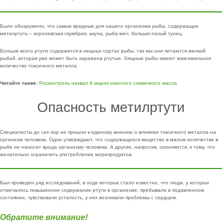
Было обнаружено, что самые вредные для нашего организма рыбы, содержащие
метилртуть – королевская скумбрия, акула, рыба-меч, большеглазый тунец.
Больше всего ртути содержится в хищных сортах рыбы, так как они питаются мелкой
рыбой, которая уже может быть заражена ртутью. Хищные рыбы имеют максимальное
количество токсичного металла.
Читайте также:
Росконтроль назвал 8 марок опасного сливочного масла
Опасность метилртути
Специалисты до сих пор не пришли к единому мнению о влиянии токсичного металла на
организм человека. Одни утверждают, что содержащееся вещество в малом количестве в
рыбе не наносит вреда организму человека. А другие, напротив, склоняются, к тому, что
желательно ограничить употребление морепродуктов.
Был проведен ряд исследований, в ходе которых стало известно, что люди, у которых
отмечалось повышенное содержание ртути в организме, пребывали в подавленном
состоянии, чувствовали усталость, у них возникали проблемы с сердцем.
Обратите внимание!