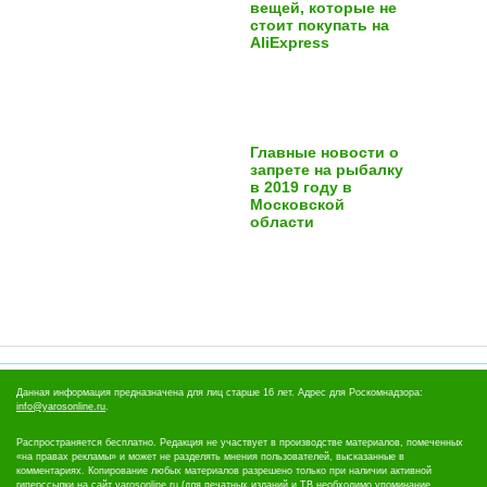
вещей, которые не
стоит покупать на
AliExpress
Главные новости о
запрете на рыбалку
в 2019 году в
Московской
области
Данная информация предназначена для лиц старше 16 лет. Адрес для Роскомнадзора:
info@yarosonline.ru
.
Распространяется бесплатно. Редакция не участвует в производстве материалов, помеченных
«на правах рекламы» и может не разделять мнения пользователей, высказанные в
комментариях. Копирование любых материалов разрешено только при наличии активной
гиперссылки на сайт yarosonline.ru (для печатных изданий и ТВ необходимо упоминание