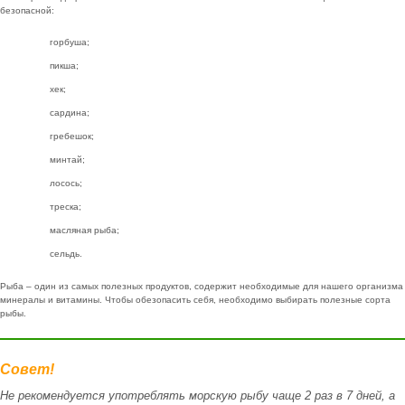
безопасной:
горбуша;
пикша;
хек;
сардина;
гребешок;
минтай;
лосось;
треска;
масляная рыба;
сельдь.
Рыба – один из самых полезных продуктов, содержит необходимые для нашего организма
минералы и витамины. Чтобы обезопасить себя, необходимо выбирать полезные сорта
рыбы.
Совет!
Не рекомендуется употреблять морскую рыбу чаще 2 раз в 7 дней, а