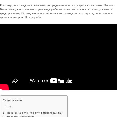
Росконтроль исследовал рыбу, которая предназначалась для продажи на рынках России.
Было обнаружено, что некоторые виды рыбы не только не полезны, но и могут нанести
вред организму. Исследования продолжались около года, за этот период тестирование
прошли примерно 60 тонн рыбы.
Содержание
Причины накопления ртути в морепродуктах
Опасность метилртути