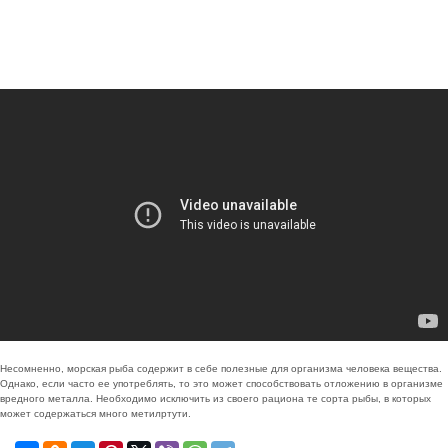
Несомненно, морская рыба содержит в себе полезные для организма человека вещества.
Однако, если часто ее употреблять, то это может способствовать отложению в организме
вредного металла. Необходимо исключить из своего рациона те сорта рыбы, в которых
может содержаться много метилртути.