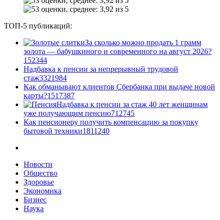
ТОП-5 публикаций:
За сколько можно продать 1 грамм
золота — бабушкиного и современного на август 2026?
1
52344
Надбавка к пенсии за непрерывный трудовой
стаж
33
21984
Как обманывают клиентов Сбербанка при выдаче новой
карты?
15
17387
Надбавка к пенсии за стаж 40 лет женщинам
уже получающим пенсию
7
12745
Как пенсионеру получить компенсацию за покупку
бытовой техники
18
11240
Новости
Общество
Здоровье
Экономика
Бизнес
Наука