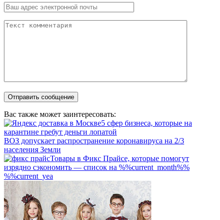
Вас также может заинтересовать:
5 сфер бизнеса, которые на
карантине гребут деньги лопатой
ВОЗ допускает распространение коронавируса на 2/3
населения Земли
Товары в Фикс Прайсе, которые помогут
изрядно сэкономить — список на %%current_month%%
%%current_yea