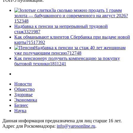
ТОП-5 публикаций:
За сколько можно продать 1 грамм
золота — бабушкиного и современного на август 2026?
1
52348
Надбавка к пенсии за непрерывный трудовой
стаж
33
21987
Как обманывают клиентов Сбербанка при выдаче новой
карты?
15
17392
Надбавка к пенсии за стаж 40 лет женщинам
уже получающим пенсию
7
12748
Как пенсионеру получить компенсацию за покупку
бытовой техники
18
11241
Новости
Общество
Здоровье
Экономика
Бизнес
Наука
Данная информация предназначена для лиц старше 16 лет.
Адрес для Роскомнадзора:
info@yarosonline.ru
.