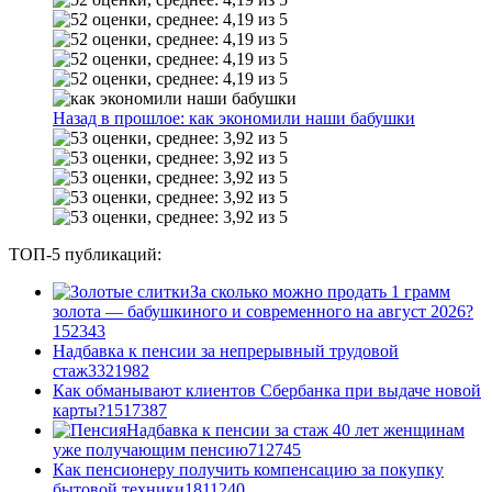
Назад в прошлое: как экономили наши бабушки
ТОП-5 публикаций:
За сколько можно продать 1 грамм
золота — бабушкиного и современного на август 2026?
1
52343
Надбавка к пенсии за непрерывный трудовой
стаж
33
21982
Как обманывают клиентов Сбербанка при выдаче новой
карты?
15
17387
Надбавка к пенсии за стаж 40 лет женщинам
уже получающим пенсию
7
12745
Как пенсионеру получить компенсацию за покупку
бытовой техники
18
11240