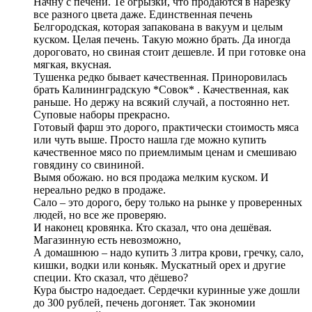
Начну с печени. Те огрызки, что продаются в нарезку
все разного цвета даже. Единственная печень
Белгородская, которая запакована в вакуум и целым
куском. Целая печень. Такую можно брать. Да иногда
дороговато, но свиная стоит дешевле. И при готовке она
мягкая, вкусная.
Тушенка редко бывает качественная. Приноровилась
брать Калининградскую *Совок* . Качественная, как
раньше. Но держу на всякий случай, а постоянно нет.
Суповые наборы прекрасно.
Готовый фарш это дорого, практически стоимость мяса
или чуть выше. Просто нашла где можно купить
качественное мясо по приемлимым ценам и смешиваю
говядину со свининой.
Вымя обожаю. но вся продажа мелким куском. И
нереально редко в продаже.
Сало – это дорого, беру только на рынке у проверенных
людей, но все же проверяю.
И наконец кровянка. Кто сказал, что она дешёвая.
Магазинную есть невозможно,
А домашнюю – надо купить 3 литра крови, гречку, сало,
кишки, водки или коньяк. Мускатный орех и другие
специи. Кто сказал, что дёшево?
Кура быстро надоедает. Сердечки куринные уже дошли
до 300 рублей, печень догоняет. Так экономии