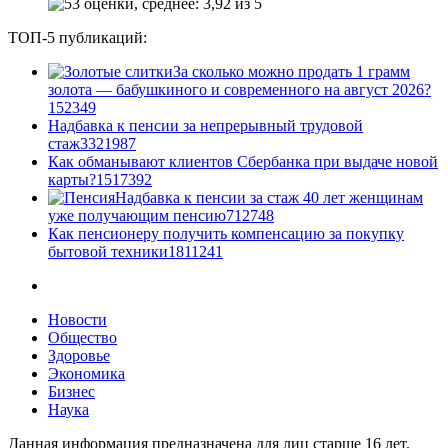
ТОП-5 публикаций:
За сколько можно продать 1 грамм
золота — бабушкиного и современного на август 2026?
1
52349
Надбавка к пенсии за непрерывный трудовой
стаж
33
21987
Как обманывают клиентов Сбербанка при выдаче новой
карты?
15
17392
Надбавка к пенсии за стаж 40 лет женщинам
уже получающим пенсию
7
12748
Как пенсионеру получить компенсацию за покупку
бытовой техники
18
11241
Новости
Общество
Здоровье
Экономика
Бизнес
Наука
Данная информация предназначена для лиц старше 16 лет.